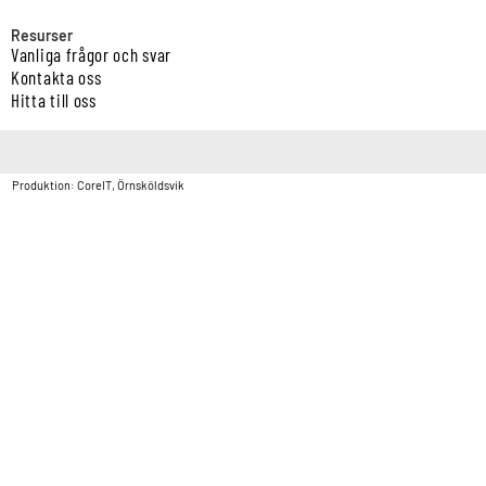
Resurser
Vanliga frågor och svar
Kontakta oss
Hitta till oss
Copyright © Vatten & Avloppscenter i Sverige AB2026.
Produktion: CoreIT, Örnsköldsvik