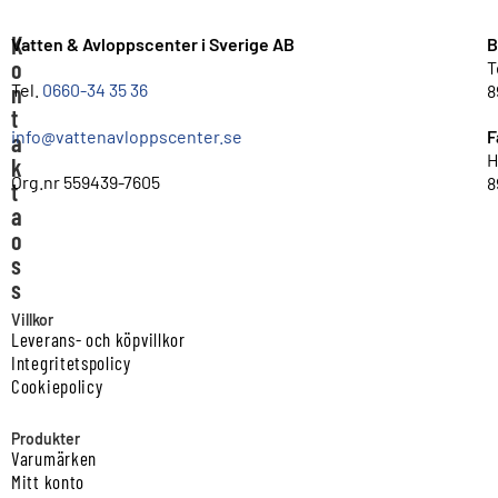
K
Vatten & Avloppscenter i Sverige AB
B
o
T
n
Tel.
0660-34 35 36
8
t
info@vattenavloppscenter.se
F
a
H
k
Org.nr 559439-7605
8
t
a
o
s
s
Villkor
Leverans- och köpvillkor
Integritetspolicy
Cookiepolicy
Produkter
Varumärken
Mitt konto