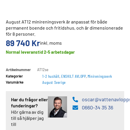
August AT12 minireningsverk är anpassat för både
permanent boende och fritidshus, och är dimensionerade
för 8 personer.
89 740
Kr
inkl. moms
Normal leveranstid 2-5 arbetsdagar
Artikelnummer
AT12se
Kategorier
1-2 hushåll
,
ENSKILT AVLOPP
,
Minireningsverk
Varumärke
August Sverige
oscar@vattenavlopp
Har du frågor eller
funderingar?
0660-34 35 36
Hör gärna av dig
till så hjälper jag
till