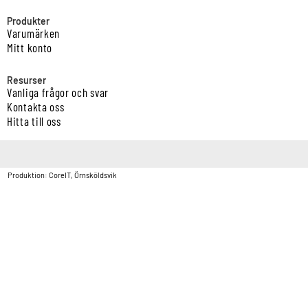
Produkter
Varumärken
Mitt konto
Resurser
Vanliga frågor och svar
Kontakta oss
Hitta till oss
Copyright © Vatten & Avloppscenter i Sverige AB2026.
Produktion: CoreIT, Örnsköldsvik