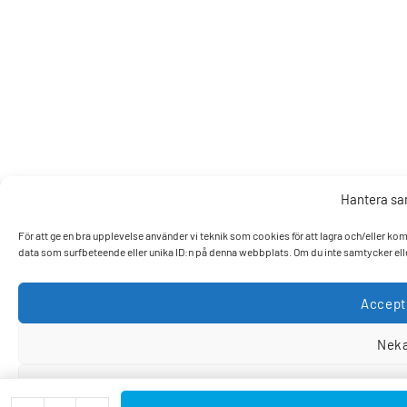
Hantera s
För att ge en bra upplevelse använder vi teknik som cookies för att lagra och/eller k
data som surfbeteende eller unika ID:n på denna webbplats. Om du inte samtycker elle
Accept
Nek
Visa pref