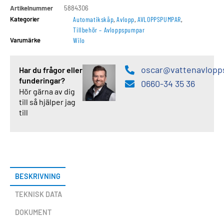
Artikelnummer
5884306
Kategorier
Automatikskåp
,
Avlopp
,
AVLOPPSPUMPAR
,
Tillbehör – Avloppspumpar
Varumärke
Wilo
oscar@vattenavlopp
Har du frågor eller
funderingar?
0660-34 35 36
Hör gärna av dig
till så hjälper jag
till
BESKRIVNING
TEKNISK DATA
DOKUMENT