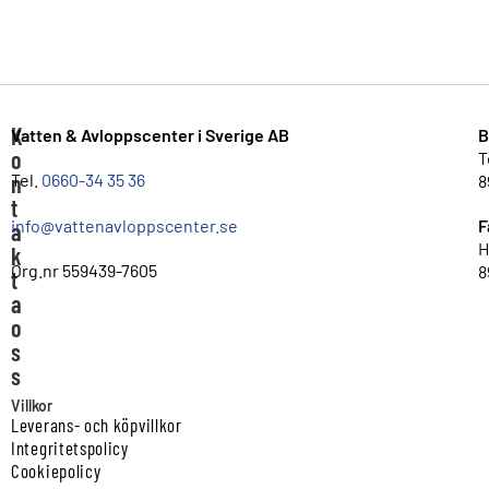
K
Vatten & Avloppscenter i Sverige AB
B
o
T
n
Tel.
0660-34 35 36
8
t
info@vattenavloppscenter.se
F
a
H
k
Org.nr 559439-7605
8
t
a
o
s
s
Villkor
Leverans- och köpvillkor
Integritetspolicy
Cookiepolicy