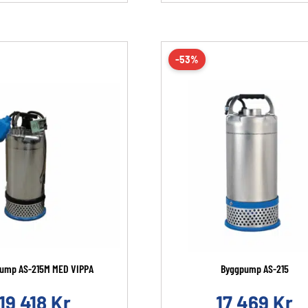
-53%
ump AS-215M MED VIPPA
Byggpump AS-215
19 418
Kr
17 469
Kr