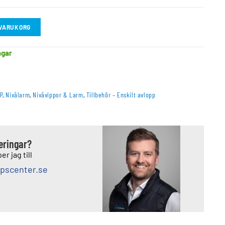
I VARUKORG
agar
P
,
Nivålarm
,
Nivåvippor & Larm
,
Tillbehör – Enskilt avlopp
deringar?
er jag till
pscenter.se