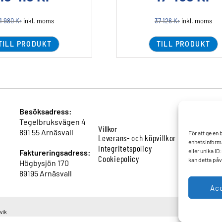
1 980
Kr
inkl. moms
37 126
Kr
inkl. moms
TILL PRODUKT
TILL PRODUKT
Besöksadress:
Tegelbruksvägen 4
Villkor
891 55 Arnäsvall
För att ge en
Leverans- och köpvillkor
enhetsinforma
Integritetspolicy
eller unika I
Faktureringsadress:
Cookiepolicy
kan detta påv
Högbysjön 170
89195 Arnäsvall
Ac
vik