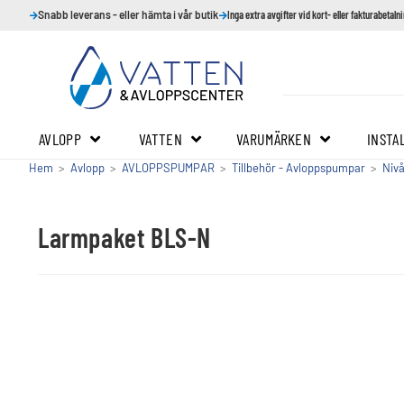
Snabb leverans - eller hämta i vår butik
Inga extra avgifter vid kort- eller fakturabetaln
AVLOPP
VATTEN
VARUMÄRKEN
INSTA
Hem
>
Avlopp
>
AVLOPPSPUMPAR
>
Tillbehör - Avloppspumpar
>
Niv
Larmpaket BLS-N