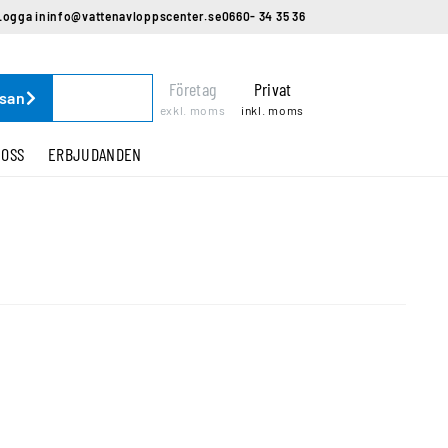
Logga in
info@vattenavloppscenter.se
0660- 34 35 36
Företag
Privat
ssan
exkl. moms
inkl. moms
 OSS
ERBJUDANDEN