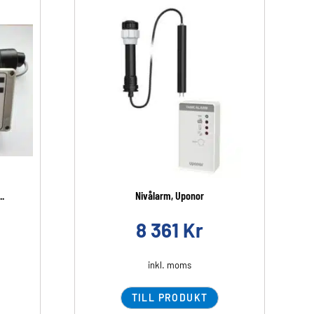
..
Nivålarm, Uponor
8 361
Kr
inkl. moms
TILL PRODUKT