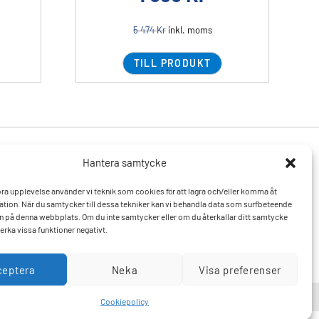
5 474
Kr
inkl. moms
TILL PRODUKT
Hantera samtycke
Produkter
Resurser
 bra upplevelse använder vi teknik som cookies för att lagra och/eller komma åt
Varumärken
Vanliga frågor och svar
tion. När du samtycker till dessa tekniker kan vi behandla data som surfbeteende
Mitt konto
Kontakta oss
D:n på denna webbplats. Om du inte samtycker eller om du återkallar ditt samtycke
Hitta till oss
erka vissa funktioner negativt.
ceptera
Neka
Visa preferenser
Cookiepolicy