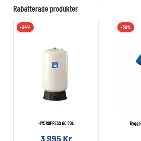
Rabatterade produkter
-34%
-39%
HYDROPRESS GC 80L
Byggp
3 995
Kr