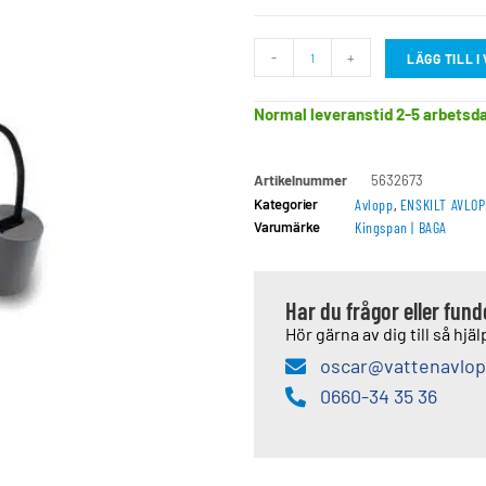
-
+
LÄGG TILL 
Normal leveranstid 2-5 arbetsd
Artikelnummer
5632673
Kategorier
Avlopp
,
ENSKILT AVLOP
Varumärke
Kingspan | BAGA
Har du frågor eller fun
Hör gärna av dig till så hjälp
oscar@vattenavlop
0660-34 35 36