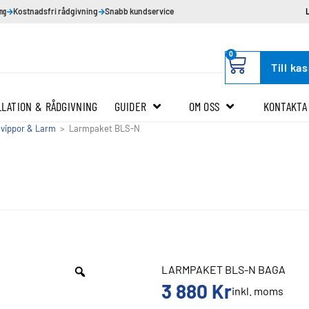
ing
Kostnadsfri rådgivning
Snabb kundservice
0
Till ka
LLATION & RÅDGIVNING
GUIDER
OM OSS
KONTAKTA
åvippor & Larm
>
Larmpaket BLS-N
LARMPAKET BLS-N BAGA
3 880
Kr
inkl. moms