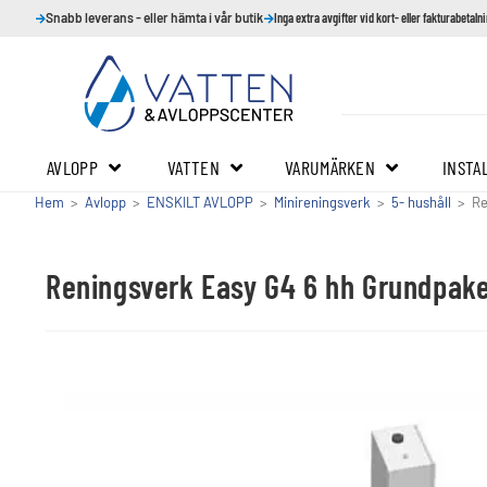
Snabb leverans - eller hämta i vår butik
Inga extra avgifter vid kort- eller fakturabetaln
AVLOPP
VATTEN
VARUMÄRKEN
INSTA
Hem
>
Avlopp
>
ENSKILT AVLOPP
>
Minireningsverk
>
5- hushåll
>
Re
Reningsverk Easy G4 6 hh Grundpak