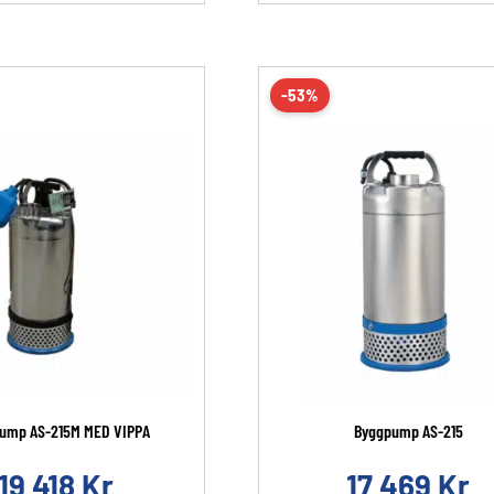
-53%
ump AS-215M MED VIPPA
Byggpump AS-215
19 418
Kr
17 469
Kr