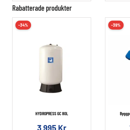
Rabatterade produkter
-34%
-39%
HYDROPRESS GC 80L
Byggp
3 995
Kr