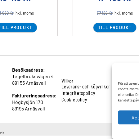
1 980
Kr
inkl. moms
37 126
Kr
inkl. moms
TILL PRODUKT
TILL PRODUKT
Besöksadress:
Tegelbruksvägen 4
Villkor
891 55 Arnäsvall
För att ge en
Leverans- och köpvillkor
enhetsinforma
Integritetspolicy
eller unika I
Faktureringsadress:
Cookiepolicy
kan detta påv
Högbysjön 170
89195 Arnäsvall
Ac
vik