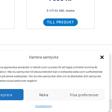
5 474
Kr
inkl. moms
TILL PRODUKT
Hantera samtycke
Produkter
Resurser
 bra upplevelse använder vi teknik som cookies för att lagra och/eller komma åt
Varumärken
Vanliga frågor och svar
tion. När du samtycker till dessa tekniker kan vi behandla data som surfbeteende
Mitt konto
Kontakta oss
D:n på denna webbplats. Om du inte samtycker eller om du återkallar ditt samtycke
Hitta till oss
erka vissa funktioner negativt.
ceptera
Neka
Visa preferenser
Cookiepolicy