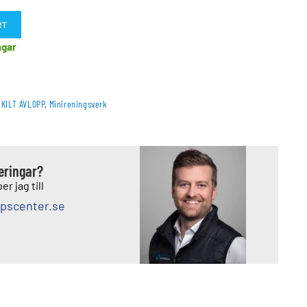
RT
agar
KILT AVLOPP
,
Minireningsverk
deringar?
er jag till
pscenter.se