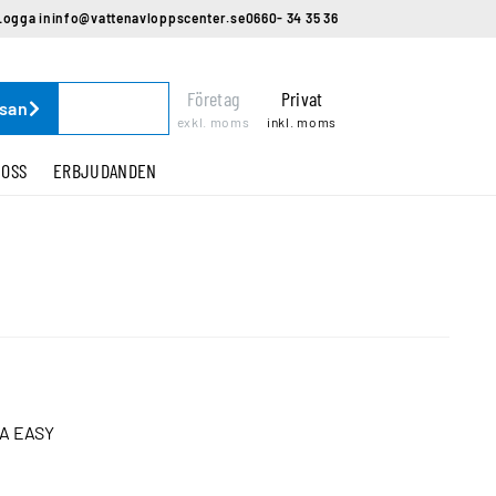
Logga in
info@vattenavloppscenter.se
0660- 34 35 36
Företag
Privat
ssan
exkl. moms
inkl. moms
 OSS
ERBJUDANDEN
A EASY