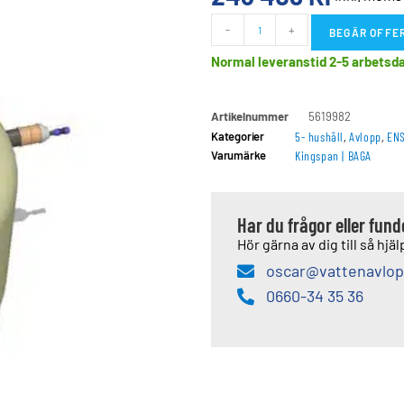
-
+
BEGÄR OFFE
Normal leveranstid 2-5 arbetsd
Artikelnummer
5619982
Kategorier
5- hushåll
,
Avlopp
,
ENS
Varumärke
Kingspan | BAGA
Har du frågor eller fun
Hör gärna av dig till så hjälp
oscar@vattenavlop
0660-34 35 36