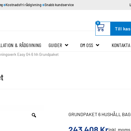
ing
Kostnadsfri rådgivning
Snabb kundservice
0
Till ka
LLATION & RÅDGIVNING
GUIDER
OM OSS
KONTAKTA
ningsverk Easy G4 6 hh Grundpaket
et
GRUNDPAKET 6 HUSHÅLL BAG
243 408
Kr
inkl. moms