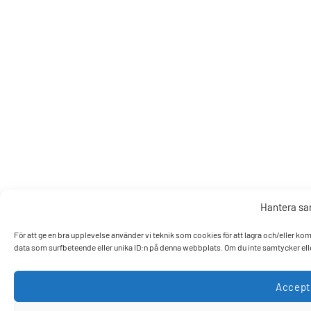
Hantera s
För att ge en bra upplevelse använder vi teknik som cookies för att lagra och/eller k
data som surfbeteende eller unika ID:n på denna webbplats. Om du inte samtycker elle
Accept