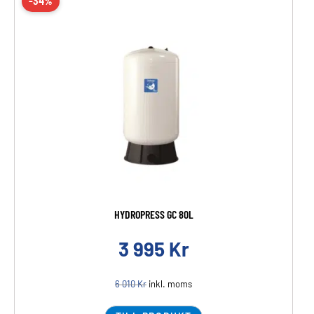
-34%
HYDROPRESS GC 80L
3 995
Kr
6 010
Kr
inkl. moms