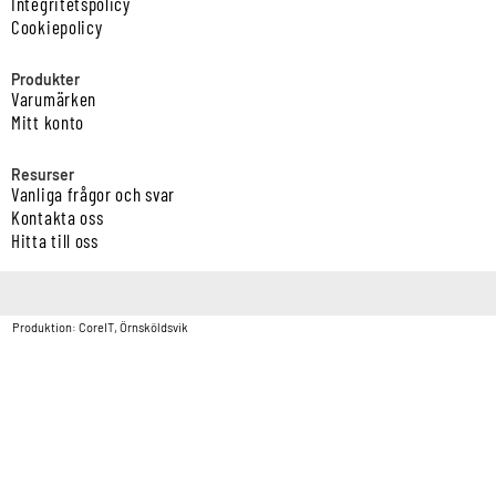
Integritetspolicy
Cookiepolicy
Produkter
Varumärken
Mitt konto
Resurser
Vanliga frågor och svar
Kontakta oss
Hitta till oss
Copyright © Vatten & Avloppscenter i Sverige AB2026.
Produktion: CoreIT, Örnsköldsvik