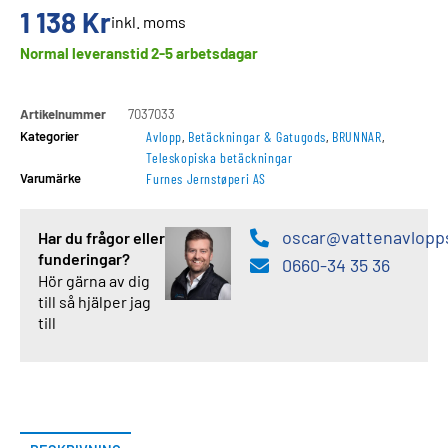
1 138
Kr
inkl. moms
Normal leveranstid 2-5 arbetsdagar
Artikelnummer
7037033
Kategorier
Avlopp
,
Betäckningar & Gatugods
,
BRUNNAR
,
Teleskopiska betäckningar
Varumärke
Furnes Jernstøperi AS
oscar@vattenavlopp
Har du frågor eller
funderingar?
0660-34 35 36
Hör gärna av dig
till så hjälper jag
till