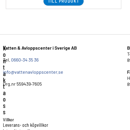
TILL PRODUKT
K
Vatten & Avloppscenter i Sverige AB
B
o
T
n
Tel.
0660-34 35 36
8
t
info@vattenavloppscenter.se
F
a
H
k
Org.nr 559439-7605
8
t
a
o
s
s
Villkor
Leverans- och köpvillkor