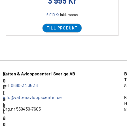
3 995
Kr
6 010
Kr
inkl. moms
TILL PRODUKT
K
Vatten & Avloppscenter i Sverige AB
B
o
T
n
Tel.
0660-34 35 36
8
t
info@vattenavloppscenter.se
F
a
H
k
Org.nr 559439-7605
8
t
a
o