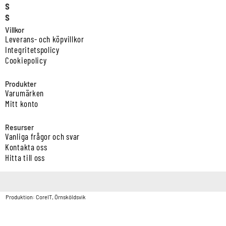
s
s
Villkor
Leverans- och köpvillkor
Integritetspolicy
Cookiepolicy
Produkter
Varumärken
Mitt konto
Resurser
Vanliga frågor och svar
Kontakta oss
Hitta till oss
Copyright © Vatten & Avloppscenter i Sverige AB2026.
Produktion: CoreIT, Örnsköldsvik