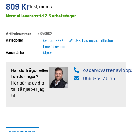
809
Kr
inkl. moms
Normal leveranstid 2-5 arbetsdagar
Artikelnummer
5646962
Kategorier
Avlopp
,
ENSKILT AVLOPP
,
Låsringar
,
Tillbehör –
Enskilt avlopp
Varumärke
Cipax
oscar@vattenavlopp
Har du frågor eller
funderingar?
0660-34 35 36
Hör gärna av dig
till så hjälper jag
till