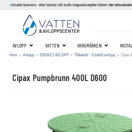
Snabb leverans - eller hämta i vår butik
Inga extra avgifter vid kort- eller fakturabetaln
AVLOPP
VATTEN
VARUMÄRKEN
INSTA
Hem
>
Avlopp
>
ENSKILT AVLOPP
>
Tillbehör - Enskilt avlopp
>
Cipax
Cipax Pumpbrunn 400L D600