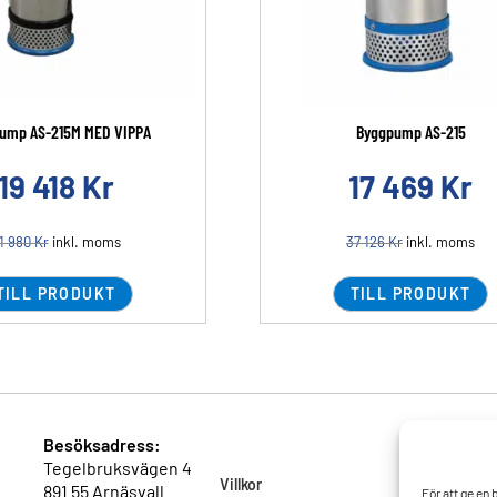
ump AS-215M MED VIPPA
Byggpump AS-215
19 418
Kr
17 469
Kr
1 980
Kr
inkl. moms
37 126
Kr
inkl. moms
TILL PRODUKT
TILL PRODUKT
Besöksadress:
Tegelbruksvägen 4
Villkor
891 55 Arnäsvall
För att ge en