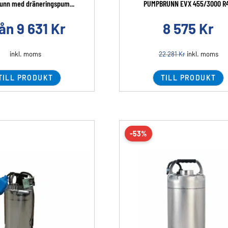
nn med dräneringspum...
PUMPBRUNN EVX 455/3000 R
rån
9 631
Kr
8 575
Kr
inkl. moms
22 281
Kr
inkl. moms
TILL PRODUKT
TILL PRODUKT
-53%