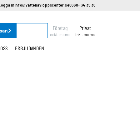
Logga in
info@vattenavloppscenter.se
0660- 34 35 36
Företag
Privat
ssan
exkl. moms
inkl. moms
 OSS
ERBJUDANDEN