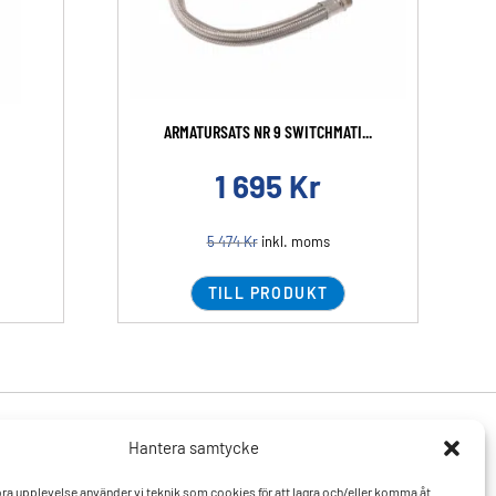
ARMATURSATS NR 9 SWITCHMATI...
1 695
Kr
5 474
Kr
inkl. moms
TILL PRODUKT
Hantera samtycke
Produkter
Resurser
 bra upplevelse använder vi teknik som cookies för att lagra och/eller komma åt