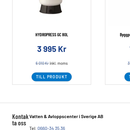
HYDROPRESS GC 80L
Byggp
3 995
Kr
6 010
Kr
inkl. moms
3
TILL PRODUKT
Kontak
Vatten & Avloppscenter i Sverige AB
ta oss
Tel.
0660-34 35 36