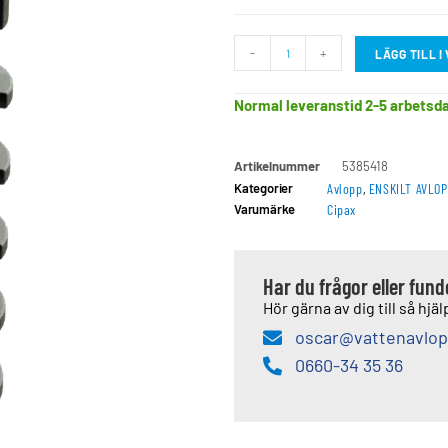
-
+
LÄGG TILL 
Normal leveranstid 2-5 arbetsd
Artikelnummer
5385418
Kategorier
Avlopp
,
ENSKILT AVLOP
Varumärke
Cipax
Har du frågor eller fun
Hör gärna av dig till så hjälp
oscar@vattenavlop
0660-34 35 36