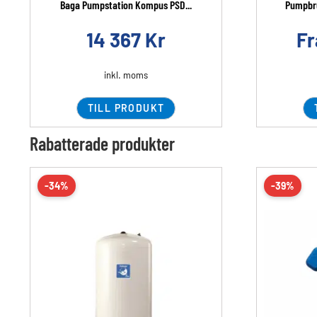
Baga Pumpstation Kompus PSD...
Pumpbru
14 367
Kr
F
inkl. moms
TILL PRODUKT
Rabatterade produkter
-34%
-39%