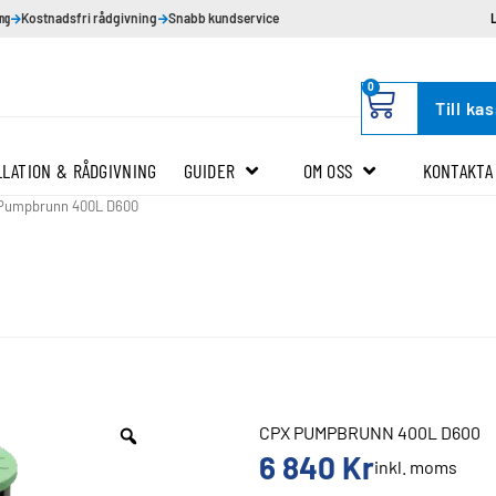
ing
Kostnadsfri rådgivning
Snabb kundservice
0
Till ka
LLATION & RÅDGIVNING
GUIDER
OM OSS
KONTAKTA
 Pumpbrunn 400L D600
CPX PUMPBRUNN 400L D600
6 840
Kr
inkl. moms