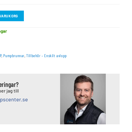
I VARUKORG
agar
P
,
Pumpbrunnar
,
Tillbehör – Enskilt avlopp
deringar?
er jag till
pscenter.se