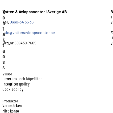
K
Vatten & Avloppscenter i Sverige AB
B
o
T
n
Tel.
0660-34 35 36
8
t
info@vattenavloppscenter.se
F
a
H
k
Org.nr 559439-7605
8
t
a
o
s
s
Villkor
Leverans- och köpvillkor
Integritetspolicy
Cookiepolicy
Produkter
Varumärken
Mitt konto