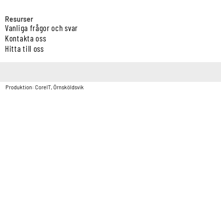
Resurser
Vanliga frågor och svar
Kontakta oss
Hitta till oss
Copyright © Vatten & Avloppscenter i Sverige AB2026.
Produktion: CoreIT, Örnsköldsvik