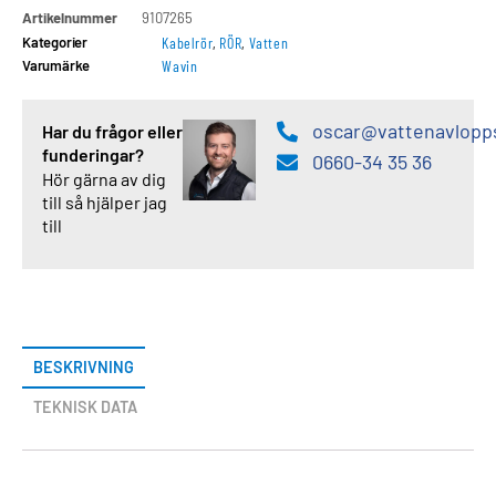
Artikelnummer
9107265
Kategorier
Kabelrör
,
RÖR
,
Vatten
Varumärke
Wavin
oscar@vattenavlopp
Har du frågor eller
funderingar?
0660-34 35 36
Hör gärna av dig
till så hjälper jag
till
BESKRIVNING
TEKNISK DATA