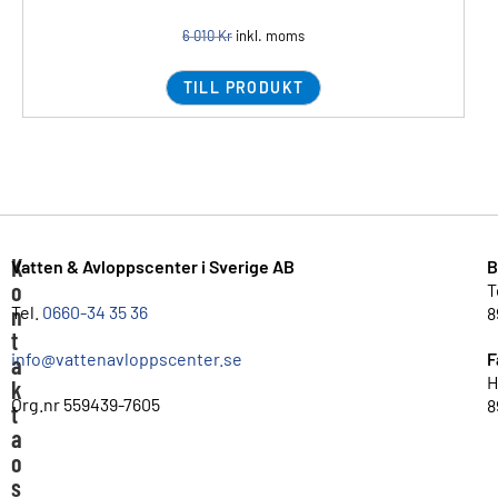
6 010
Kr
inkl. moms
TILL PRODUKT
K
Vatten & Avloppscenter i Sverige AB
B
o
T
n
Tel.
0660-34 35 36
8
t
info@vattenavloppscenter.se
F
a
H
k
Org.nr 559439-7605
8
t
a
o
s