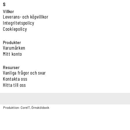
s
Villkor
Leverans- och köpvillkor
Integritetspolicy
Cookiepolicy
Produkter
Varumärken
Mitt konto
Resurser
Vanliga frågor och svar
Kontakta oss
Hitta till oss
Copyright © Vatten & Avloppscenter i Sverige AB2026.
Produktion: CoreIT, Örnsköldsvik