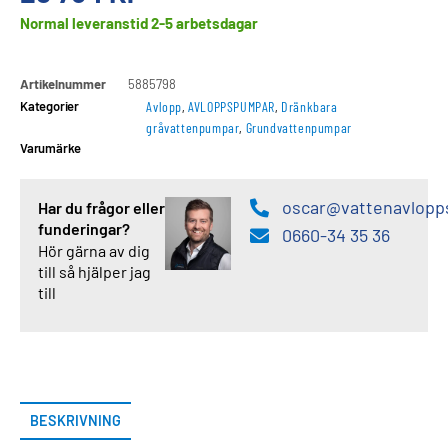
Normal leveranstid 2-5 arbetsdagar
Artikelnummer
5885798
Kategorier
Avlopp
,
AVLOPPSPUMPAR
,
Dränkbara
gråvattenpumpar
,
Grundvattenpumpar
Varumärke
oscar@vattenavlopp
Har du frågor eller
funderingar?
0660-34 35 36
Hör gärna av dig
till så hjälper jag
till
BESKRIVNING