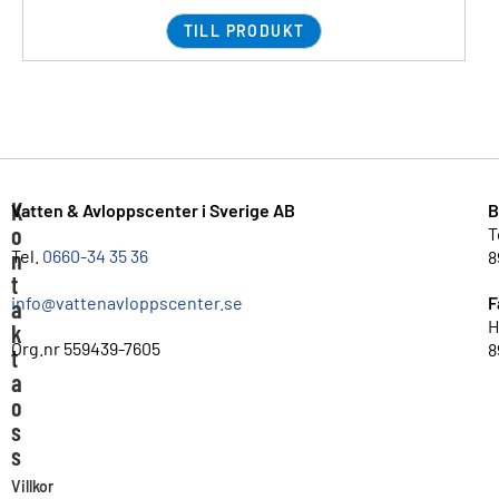
TILL PRODUKT
K
Vatten & Avloppscenter i Sverige AB
B
o
T
n
Tel.
0660-34 35 36
8
t
info@vattenavloppscenter.se
F
a
H
k
Org.nr 559439-7605
8
t
a
o
s
s
Villkor