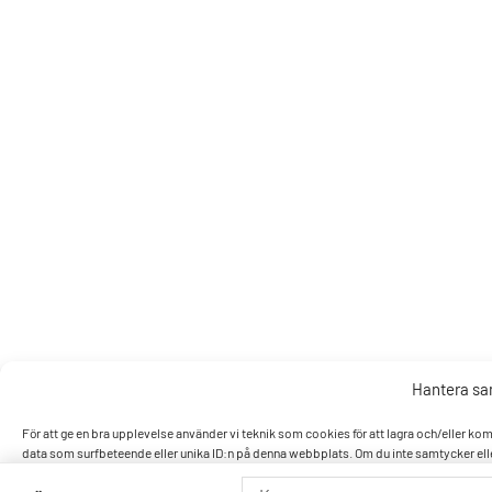
Hantera s
För att ge en bra upplevelse använder vi teknik som cookies för att lagra och/eller k
data som surfbeteende eller unika ID:n på denna webbplats. Om du inte samtycker elle