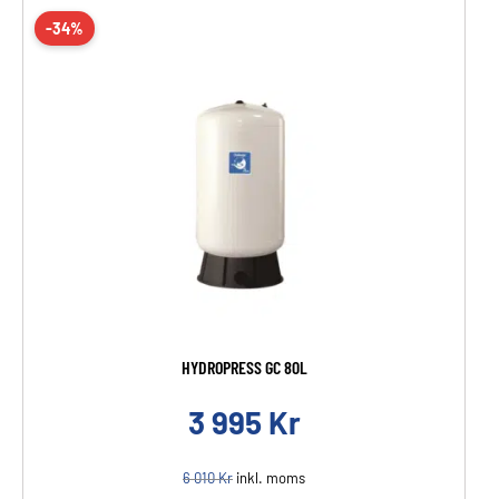
-34%
HYDROPRESS GC 80L
3 995
Kr
6 010
Kr
inkl. moms