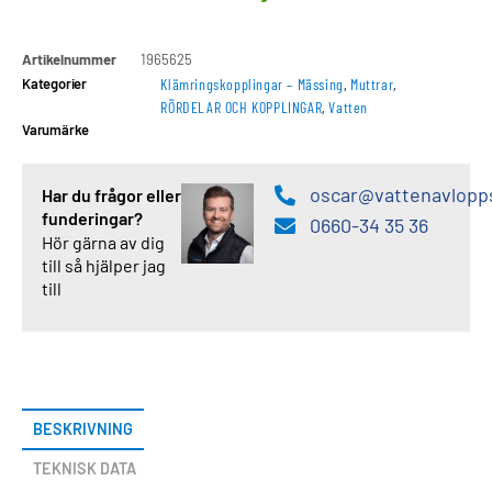
Artikelnummer
1965625
Kategorier
Klämringskopplingar – Mässing
,
Muttrar
,
RÖRDELAR OCH KOPPLINGAR
,
Vatten
Varumärke
oscar@vattenavlopp
Har du frågor eller
funderingar?
0660-34 35 36
Hör gärna av dig
till så hjälper jag
till
BESKRIVNING
TEKNISK DATA