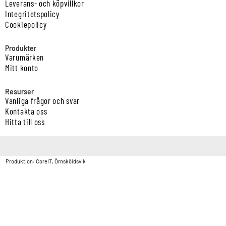
Leverans- och köpvillkor
Integritetspolicy
Cookiepolicy
Produkter
Varumärken
Mitt konto
Resurser
Vanliga frågor och svar
Kontakta oss
Hitta till oss
Copyright © Vatten & Avloppscenter i Sverige AB2026.
Produktion: CoreIT, Örnsköldsvik