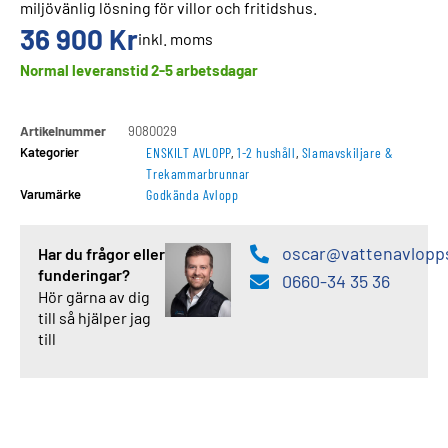
miljövänlig lösning för villor och fritidshus.
36 900
Kr
inkl. moms
Normal leveranstid 2-5 arbetsdagar
Artikelnummer
9080029
Kategorier
ENSKILT AVLOPP
,
1-2 hushåll
,
Slamavskiljare &
Trekammarbrunnar
Varumärke
Godkända Avlopp
oscar@vattenavlopp
Har du frågor eller
funderingar?
0660-34 35 36
Hör gärna av dig
till så hjälper jag
till