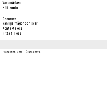
Varumärken
Mitt konto
Resurser
Vanliga frågor och svar
Kontakta oss
Hitta till oss
Copyright © Vatten & Avloppscenter i Sverige AB2026.
Produktion: CoreIT, Örnsköldsvik