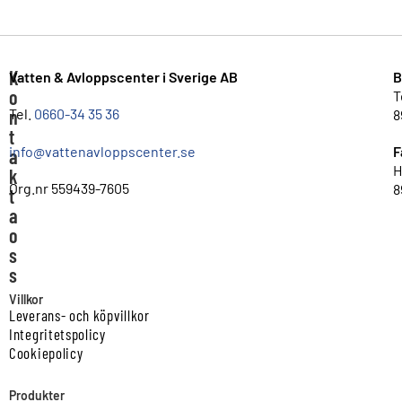
K
Vatten & Avloppscenter i Sverige AB
B
o
T
n
Tel.
0660-34 35 36
8
t
info@vattenavloppscenter.se
F
a
H
k
Org.nr 559439-7605
8
t
a
o
s
s
Villkor
Leverans- och köpvillkor
Integritetspolicy
Cookiepolicy
Produkter