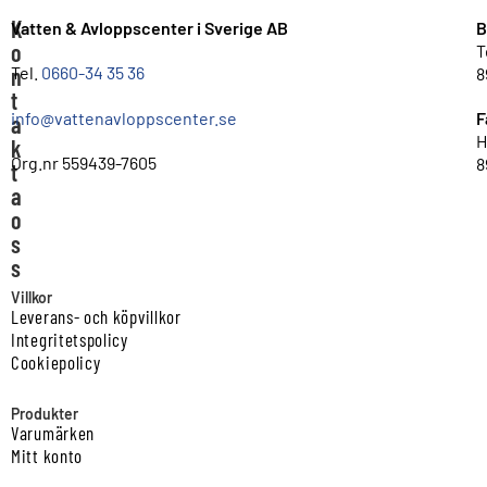
K
Vatten & Avloppscenter i Sverige AB
B
o
T
n
Tel.
0660-34 35 36
8
t
info@vattenavloppscenter.se
F
a
H
k
Org.nr 559439-7605
8
t
a
o
s
s
Villkor
Leverans- och köpvillkor
Integritetspolicy
Cookiepolicy
Produkter
Varumärken
Mitt konto