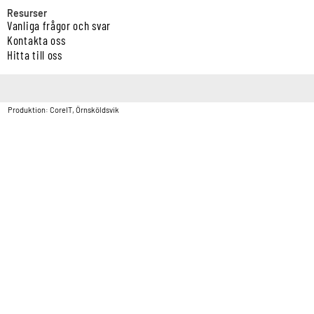
Resurser
Vanliga frågor och svar
Kontakta oss
Hitta till oss
Copyright © Vatten & Avloppscenter i Sverige AB2026.
Produktion: CoreIT, Örnsköldsvik