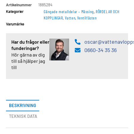
Artikelnummer
1885284
Kategorier
Gängade metalldelar – Mässing
,
RÖRDELAR OCH
KOPPLINGAR
,
Vatten
,
Ventilfästen
Varumärke
oscar@vattenavlopp
Har du frågor eller
funderingar?
0660-34 35 36
Hör gärna av dig
till så hjälper jag
till
BESKRIVNING
TEKNISK DATA