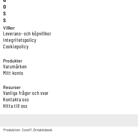
o
s
s
Villkor
Leverans- och köpvillkor
Integritetspolicy
Cookiepolicy
Produkter
Varumärken
Mitt konto
Resurser
Vanliga frågor och svar
Kontakta oss
Hitta till oss
Copyright © Vatten & Avloppscenter i Sverige AB2026.
Produktion: CoreIT, Örnsköldsvik