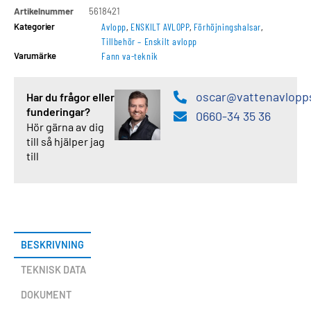
Artikelnummer
5618421
Kategorier
Avlopp
,
ENSKILT AVLOPP
,
Förhöjningshalsar
,
Tillbehör – Enskilt avlopp
Varumärke
Fann va-teknik
oscar@vattenavlopp
Har du frågor eller
funderingar?
0660-34 35 36
Hör gärna av dig
till så hjälper jag
till
BESKRIVNING
TEKNISK DATA
DOKUMENT