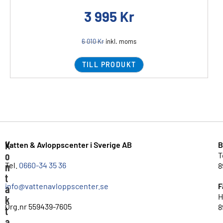
3 995
Kr
6 010
Kr
inkl. moms
TILL PRODUKT
K
Vatten & Avloppscenter i Sverige AB
B
o
T
n
Tel.
0660-34 35 36
8
t
info@vattenavloppscenter.se
F
a
H
k
Org.nr 559439-7605
8
t
a