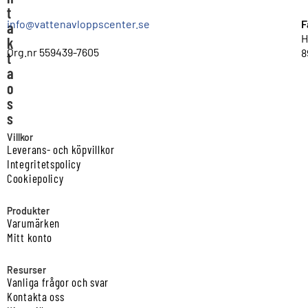
t
info@vattenavloppscenter.se
F
a
H
k
Org.nr 559439-7605
8
t
a
o
s
s
Villkor
Leverans- och köpvillkor
Integritetspolicy
Cookiepolicy
Produkter
Varumärken
Mitt konto
Resurser
Vanliga frågor och svar
Kontakta oss