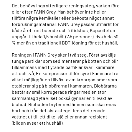
Det behövs inga ytterligare reningssteg, varken före
eller efter FANN Grey. Man behöver inte heller
tillföra några kemikalier eller bekosta något annat
förbrukningsmaterial. FANN Grey passar utmärkt för
både året runt boende och fritidshus. Kapaciteten
uppgår till hela 1,5 hushåll (7,5 personer), dvs hela 50
% mer än en traditionell BDT-lösning för ett hushåll.
Reningen i FANN Grey sker i två steg. Först avskiljs
tunga partiklar som sedimenterar på botten och blir
tillsammans med flytande partiklar kvar i kammare
ett och två. En kompressor tillför syre i kammare tre
vilket möjliggör en tillväxt av mikroorganismer som
etablerar sig på biobärarna i kammaren. Biobärarna
består av små korrugerade ringar med en stor
sammanlagd yta vilket också gynnar en tillväxt av
biohud. Biohuden bryter ned ämnen som ska renas
bort och från det sista steget leds det renade
vattnet ut till ett dike, sjö eller annan recipient
(bilden avser ett hushåll).