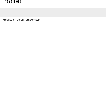
Hitta till oss
Copyright © Vatten & Avloppscenter i Sverige AB2026.
Produktion: CoreIT, Örnsköldsvik