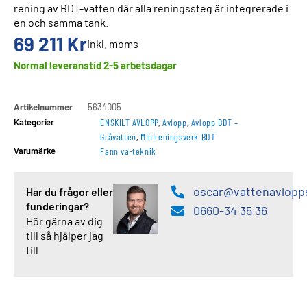
rening av BDT-vatten där alla reningssteg är integrerade i
en och samma tank.
69 211
Kr
inkl. moms
Normal leveranstid 2-5 arbetsdagar
Artikelnummer
5634005
Kategorier
ENSKILT AVLOPP
,
Avlopp
,
Avlopp BDT –
Gråvatten
,
Minireningsverk BDT
Varumärke
Fann va-teknik
oscar@vattenavlopp
Har du frågor eller
funderingar?
0660-34 35 36
Hör gärna av dig
till så hjälper jag
till