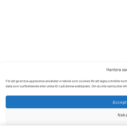
Hantera s
För att ge en bra upplevelse använder vi teknik som cookies för att lagra och/eller k
data som surfbeteende eller unika ID:n på denna webbplats. Om du inte samtycker elle
Accept
Nek