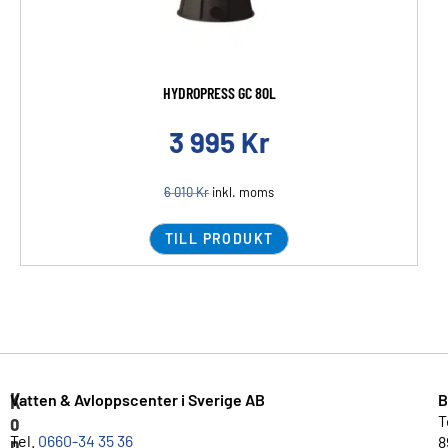
HYDROPRESS GC 80L
3 995
Kr
6 010
Kr
inkl. moms
TILL PRODUKT
K
Vatten & Avloppscenter i Sverige AB
B
o
T
n
Tel.
0660-34 35 36
8