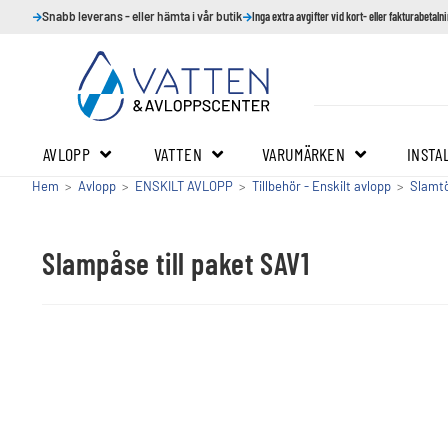
Snabb leverans - eller hämta i vår butik
Inga extra avgifter vid kort- eller fakturabetaln
AVLOPP
VATTEN
VARUMÄRKEN
INSTA
Hem
>
Avlopp
>
ENSKILT AVLOPP
>
Tillbehör - Enskilt avlopp
>
Slamt
Slampåse till paket SAV1