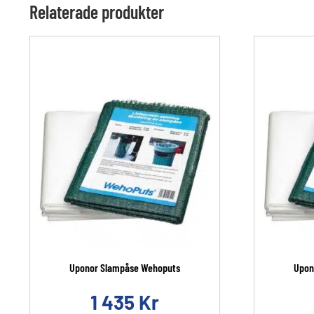
Relaterade produkter
Uponor Slampåse Wehoputs
Upon
1 435
Kr