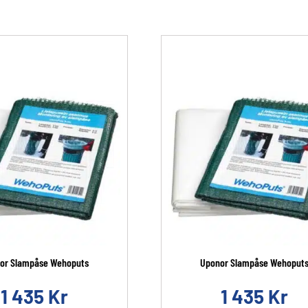
or Slampåse Wehoputs
Uponor Slampåse Wehoput
1 435
Kr
1 435
Kr