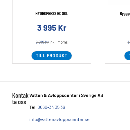
HYDROPRESS GC 80L
Byggp
3 995
Kr
6 010
Kr
inkl. moms
3
TILL PRODUKT
Kontak
Vatten & Avloppscenter i Sverige AB
ta oss
Tel.
0660-34 35 36
info@vattenavloppscenter.se