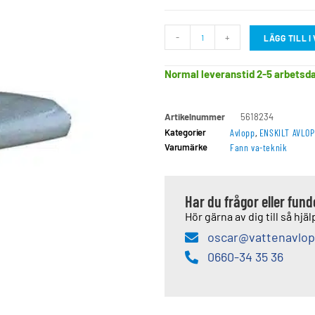
-
+
LÄGG TILL 
Normal leveranstid 2-5 arbetsd
Artikelnummer
5618234
Kategorier
Avlopp
,
ENSKILT AVLOP
Varumärke
Fann va-teknik
Har du frågor eller fun
Hör gärna av dig till så hjälp
oscar@vattenavlop
0660-34 35 36