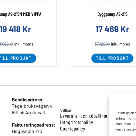
ump AS-215M MED VIPPA
Byggpump AS-215
19 418
Kr
17 469
Kr
1 980
Kr
inkl. moms
37 126
Kr
inkl. moms
TILL PRODUKT
TILL PRODUKT
Besöksadress:
Tegelbruksvägen 4
Villkor
891 55 Arnäsvall
För att ge en
Leverans- och köpvillkor
enhetsinforma
Integritetspolicy
eller unika I
Faktureringsadress:
Cookiepolicy
kan detta påv
Högbysjön 170