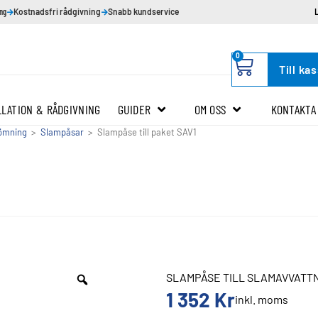
ing
Kostnadsfri rådgivning
Snabb kundservice
0
Till ka
LLATION & RÅDGIVNING
GUIDER
OM OSS
KONTAKTA
ömning
>
Slampåsar
>
Slampåse till paket SAV1
SLAMPÅSE TILL SLAMAVVATT
1 352
Kr
inkl. moms