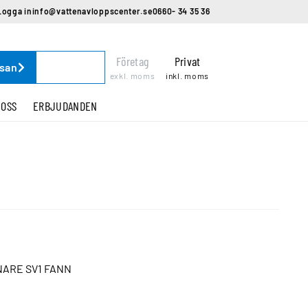
Logga in
info@vattenavloppscenter.se
0660- 34 35 36
Företag
Privat
ssan
exkl. moms
inkl. moms
 OSS
ERBJUDANDEN
NARE SV1 FANN