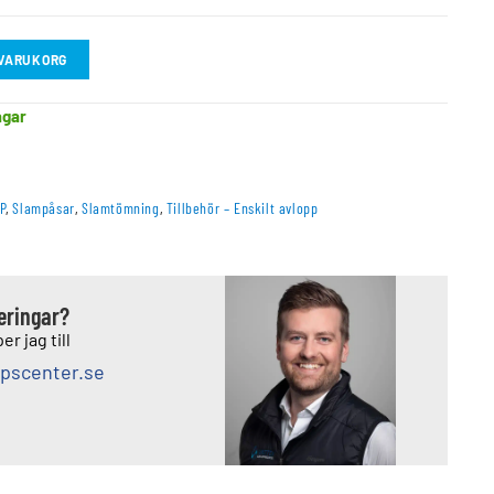
I VARUKORG
agar
P
,
Slampåsar
,
Slamtömning
,
Tillbehör – Enskilt avlopp
deringar?
er jag till
pscenter.se