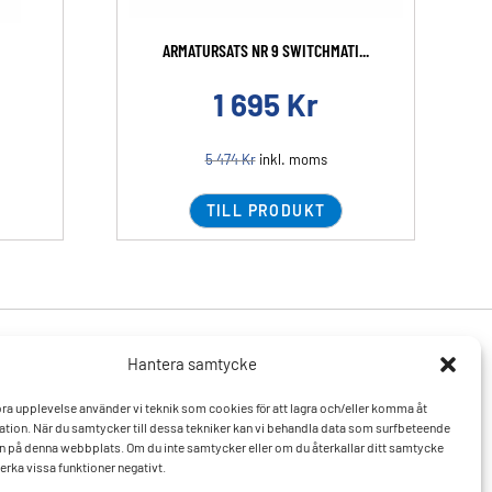
ARMATURSATS NR 9 SWITCHMATI...
1 695
Kr
5 474
Kr
inkl. moms
TILL PRODUKT
Hantera samtycke
Produkter
Resurser
 bra upplevelse använder vi teknik som cookies för att lagra och/eller komma åt
Varumärken
Vanliga frågor och svar
tion. När du samtycker till dessa tekniker kan vi behandla data som surfbeteende
Mitt konto
Kontakta oss
D:n på denna webbplats. Om du inte samtycker eller om du återkallar ditt samtycke
Hitta till oss
erka vissa funktioner negativt.