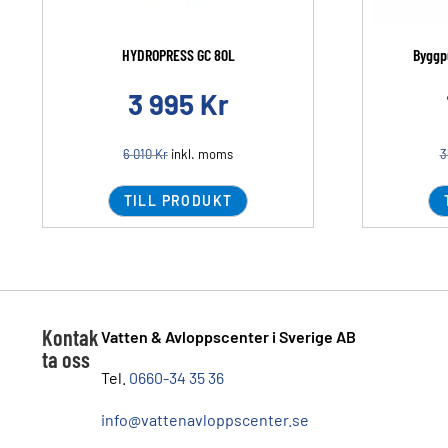
HYDROPRESS GC 80L
Byggp
3 995
Kr
6 010
Kr
inkl. moms
3
TILL PRODUKT
Kontak
Vatten & Avloppscenter i Sverige AB
ta oss
Tel.
0660-34 35 36
info@vattenavloppscenter.se