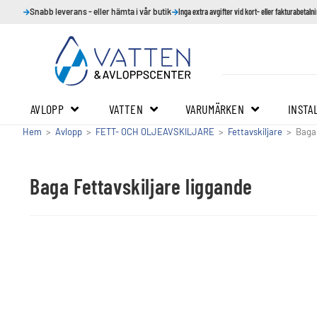
Snabb leverans - eller hämta i vår butik
Inga extra avgifter vid kort- eller fakturabetaln
AVLOPP
VATTEN
VARUMÄRKEN
INSTA
Hem
>
Avlopp
>
FETT- OCH OLJEAVSKILJARE
>
Fettavskiljare
>
Baga 
Baga Fettavskiljare liggande