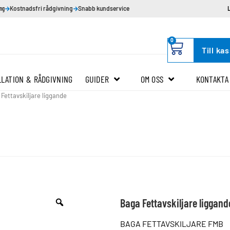
ing
Kostnadsfri rådgivning
Snabb kundservice
0
Till ka
LLATION & RÅDGIVNING
GUIDER
OM OSS
KONTAKTA
Fettavskiljare liggande
Baga Fettavskiljare liggande
BAGA FETTAVSKILJARE FMB