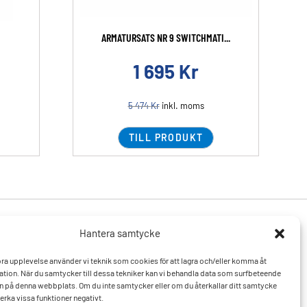
ARMATURSATS NR 9 SWITCHMATI...
1 695
Kr
5 474
Kr
inkl. moms
TILL PRODUKT
Hantera samtycke
Produkter
Resurser
 bra upplevelse använder vi teknik som cookies för att lagra och/eller komma åt
Varumärken
Vanliga frågor och svar
tion. När du samtycker till dessa tekniker kan vi behandla data som surfbeteende
Mitt konto
Kontakta oss
D:n på denna webbplats. Om du inte samtycker eller om du återkallar ditt samtycke
Hitta till oss
erka vissa funktioner negativt.