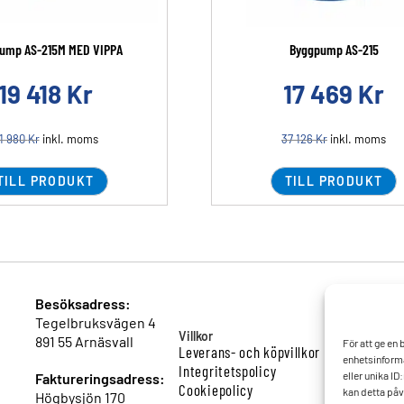
ump AS-215M MED VIPPA
Byggpump AS-215
19 418
Kr
17 469
Kr
1 980
Kr
inkl. moms
37 126
Kr
inkl. moms
TILL PRODUKT
TILL PRODUKT
Besöksadress:
Tegelbruksvägen 4
Villkor
891 55 Arnäsvall
För att ge en
Leverans- och köpvillkor
enhetsinforma
Integritetspolicy
eller unika I
Faktureringsadress:
Cookiepolicy
kan detta påv
Högbysjön 170