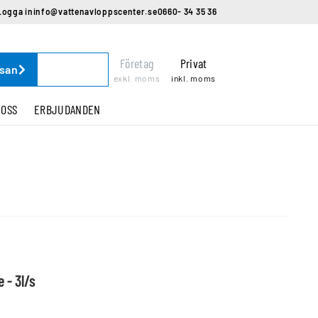
Logga in
info@vattenavloppscenter.se
0660- 34 35 36
Företag
Privat
ssan
exkl. moms
inkl. moms
 OSS
ERBJUDANDEN
 - 3l/s