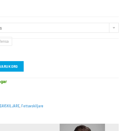
/s
Rensa
I VARUKORG
agar
JEAVSKILJARE
,
Fettavskiljare