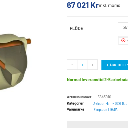
67 021
Kr
inkl. moms
3l
FLÖDE
-
+
LÄGG TILL 
Normal leveranstid 2-5 arbetsd
Artikelnummer
5643916
Kategorier
Avlopp
,
FETT- OCH OL
Varumärke
Kingspan | BAGA