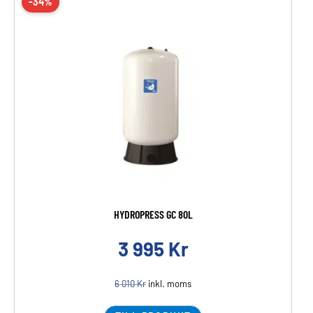
-34%
HYDROPRESS GC 80L
3 995
Kr
6 010
Kr
inkl. moms