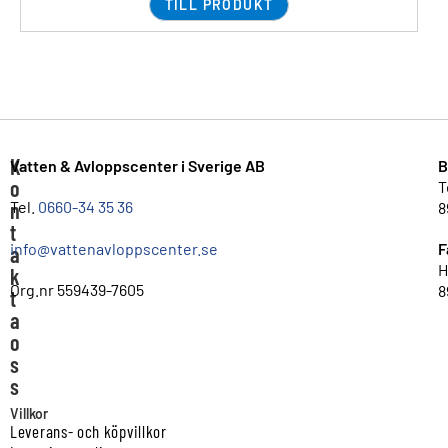
TILL PRODUKT
K
Vatten & Avloppscenter i Sverige AB
B
o
T
n
Tel.
0660-34 35 36
8
t
info@vattenavloppscenter.se
F
a
H
k
Org.nr 559439-7605
8
t
a
o
s
s
Villkor
Leverans- och köpvillkor