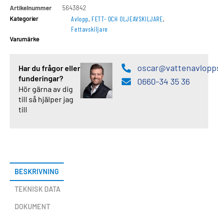
Artikelnummer
5643842
Kategorier
Avlopp
,
FETT- OCH OLJEAVSKILJARE
,
Fettavskiljare
Varumärke
oscar@vattenavlopp
Har du frågor eller
funderingar?
0660-34 35 36
Hör gärna av dig
till så hjälper jag
till
BESKRIVNING
TEKNISK DATA
DOKUMENT