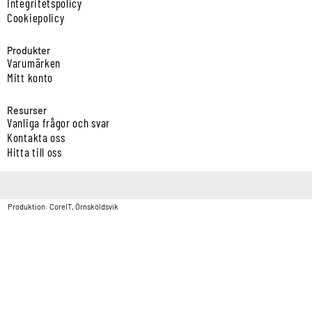
Integritetspolicy
Cookiepolicy
Produkter
Varumärken
Mitt konto
Resurser
Vanliga frågor och svar
Kontakta oss
Hitta till oss
Copyright © Vatten & Avloppscenter i Sverige AB2026.
Produktion: CoreIT, Örnsköldsvik