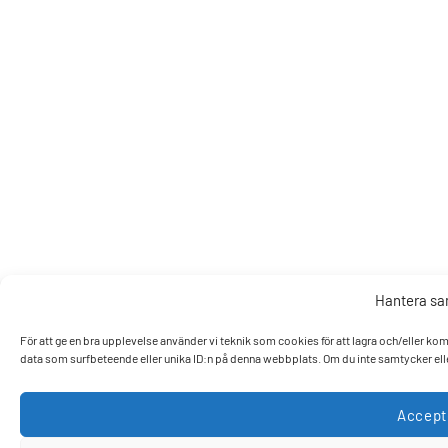
Hantera s
För att ge en bra upplevelse använder vi teknik som cookies för att lagra och/eller k
data som surfbeteende eller unika ID:n på denna webbplats. Om du inte samtycker elle
Accept