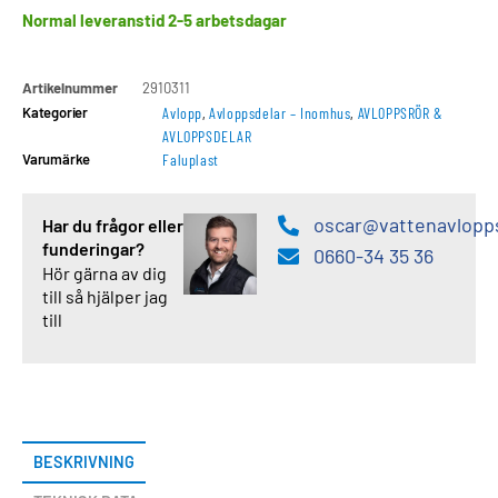
Normal leveranstid 2-5 arbetsdagar
Artikelnummer
2910311
Kategorier
Avlopp
,
Avloppsdelar – Inomhus
,
AVLOPPSRÖR &
AVLOPPSDELAR
Varumärke
Faluplast
oscar@vattenavlopp
Har du frågor eller
funderingar?
0660-34 35 36
Hör gärna av dig
till så hjälper jag
till
BESKRIVNING