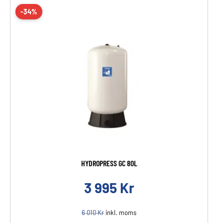
-34%
HYDROPRESS GC 80L
3 995
Kr
6 010
Kr
inkl. moms