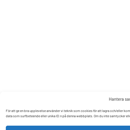
Hantera s
För att ge en bra upplevelse använder vi teknik som cookies för att lagra och/eller k
data som surfbeteende eller unika ID:n på denna webbplats. Om du inte samtycker elle