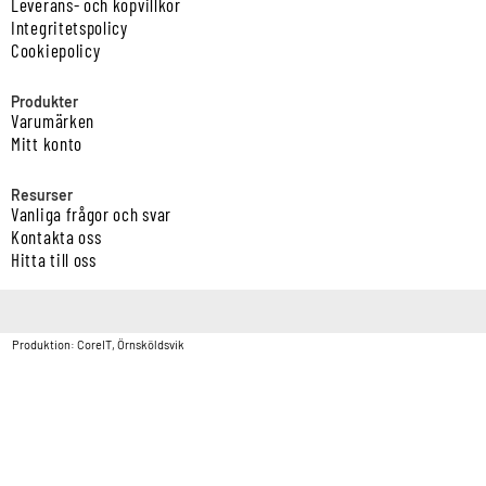
Leverans- och köpvillkor
Integritetspolicy
Cookiepolicy
Produkter
Varumärken
Mitt konto
Resurser
Vanliga frågor och svar
Kontakta oss
Hitta till oss
Copyright © Vatten & Avloppscenter i Sverige AB2026.
Produktion: CoreIT, Örnsköldsvik