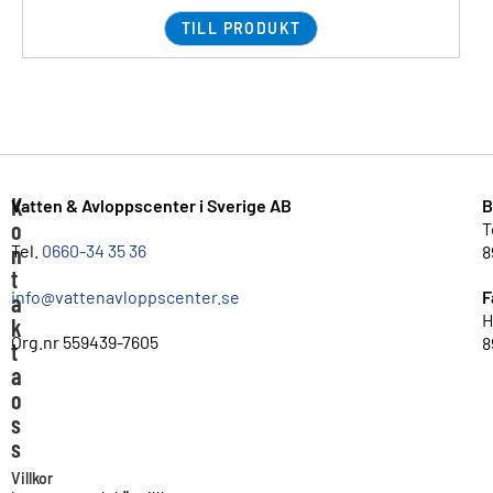
TILL PRODUKT
K
Vatten & Avloppscenter i Sverige AB
B
o
T
n
Tel.
0660-34 35 36
8
t
info@vattenavloppscenter.se
F
a
H
k
Org.nr 559439-7605
8
t
a
o
s
s
Villkor