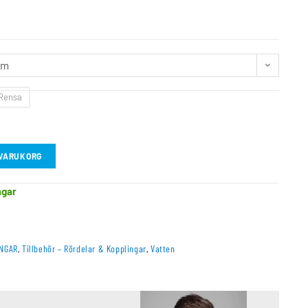
0m
Rensa
I VARUKORG
agar
INGAR
,
Tillbehör – Rördelar & Kopplingar
,
Vatten