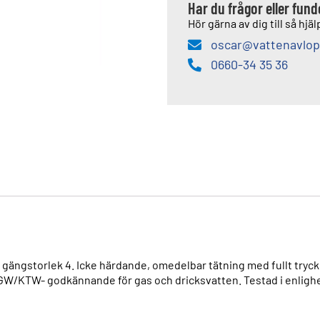
Har du frågor eller fun
Hör gärna av dig till så hjälp
oscar@vattenavlop
0660-34 35 36
x gängstorlek 4. Icke härdande, omedelbar tätning med fullt tryck.
GW/KTW- godkännande för gas och dricksvatten. Testad i enlighe