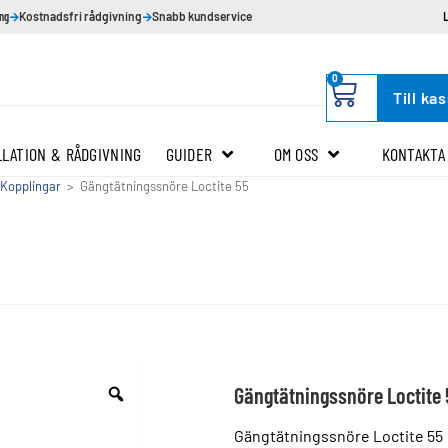
ing
Kostnadsfri rådgivning
Snabb kundservice
0
Till ka
LLATION & RÅDGIVNING
GUIDER
OM OSS
KONTAKTA
 Kopplingar
>
Gängtätningssnöre Loctite 55
Gängtätningssnöre Loctite 
Gängtätningssnöre Loctite 55