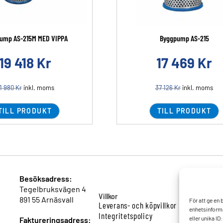
ump AS-215M MED VIPPA
Byggpump AS-215
19 418
Kr
17 469
Kr
1 980
Kr
inkl. moms
37 126
Kr
inkl. moms
TILL PRODUKT
TILL PRODUKT
Besöksadress:
Tegelbruksvägen 4
Villkor
891 55 Arnäsvall
För att ge en
Leverans- och köpvillkor
enhetsinforma
Integritetspolicy
eller unika I
Faktureringsadress: