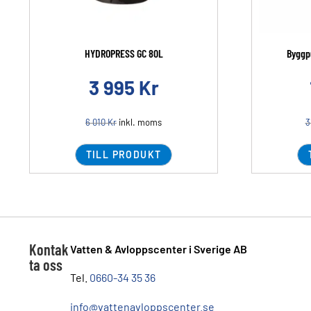
HYDROPRESS GC 80L
Byggp
3 995
Kr
6 010
Kr
inkl. moms
3
TILL PRODUKT
Kontak
Vatten & Avloppscenter i Sverige AB
ta oss
Tel.
0660-34 35 36
info@vattenavloppscenter.se