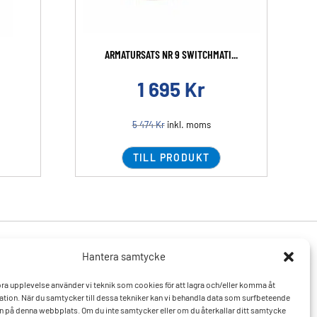
ARMATURSATS NR 9 SWITCHMATI...
1 695
Kr
5 474
Kr
inkl. moms
TILL PRODUKT
Hantera samtycke
Produkter
Resurser
 bra upplevelse använder vi teknik som cookies för att lagra och/eller komma åt
Varumärken
Vanliga frågor och svar
tion. När du samtycker till dessa tekniker kan vi behandla data som surfbeteende
Mitt konto
Kontakta oss
D:n på denna webbplats. Om du inte samtycker eller om du återkallar ditt samtycke