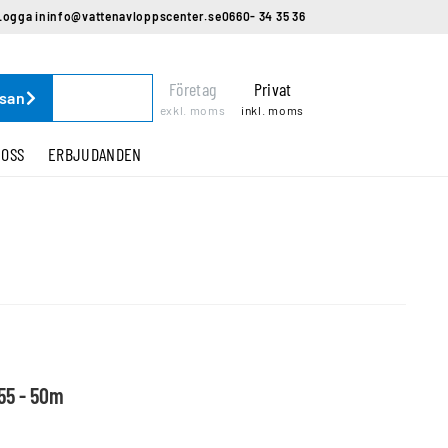
Logga in
info@vattenavloppscenter.se
0660- 34 35 36
Företag
Privat
ssan
exkl. moms
inkl. moms
 OSS
ERBJUDANDEN
55 - 50m