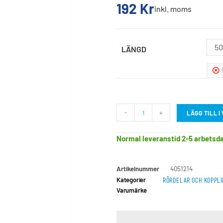
192
Kr
inkl. moms
5
LÄNGD
-
+
LÄGG TILL 
Normal leveranstid 2-5 arbetsd
Artikelnummer
4051214
Kategorier
RÖRDELAR OCH KOPPL
Varumärke