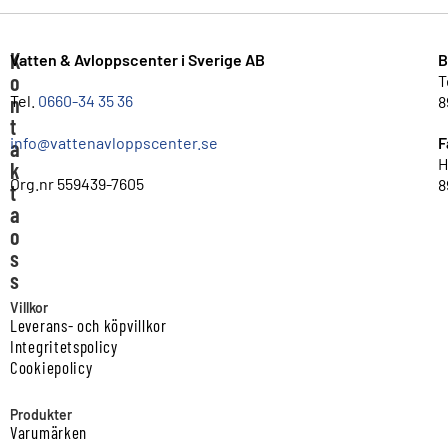
K
Vatten & Avloppscenter i Sverige AB
B
o
T
n
Tel.
0660-34 35 36
8
t
info@vattenavloppscenter.se
F
a
H
k
Org.nr 559439-7605
8
t
a
o
s
s
Villkor
Leverans- och köpvillkor
Integritetspolicy
Cookiepolicy
Produkter
Varumärken