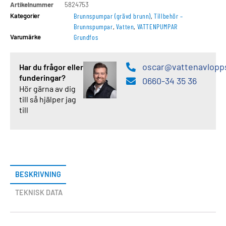
Artikelnummer
5824753
Kategorier
Brunnspumpar (grävd brunn)
,
Tillbehör –
Brunnspumpar
,
Vatten
,
VATTENPUMPAR
Varumärke
Grundfos
oscar@vattenavlopp
Har du frågor eller
funderingar?
0660-34 35 36
Hör gärna av dig
till så hjälper jag
till
BESKRIVNING
TEKNISK DATA