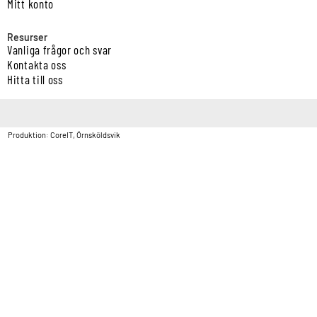
Mitt konto
Resurser
Vanliga frågor och svar
Kontakta oss
Hitta till oss
Copyright © Vatten & Avloppscenter i Sverige AB2026.
Produktion: CoreIT, Örnsköldsvik