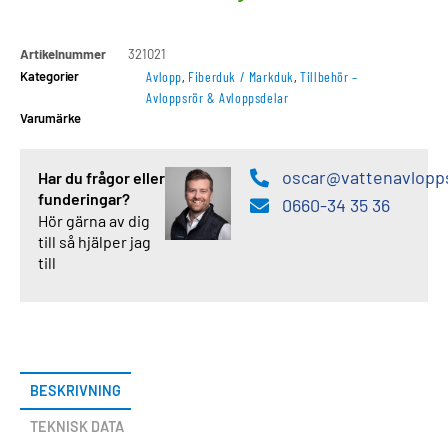
Artikelnummer
321021
Kategorier
Avlopp
,
Fiberduk / Markduk
,
Tillbehör –
Avloppsrör & Avloppsdelar
Varumärke
oscar@vattenavlopp
Har du frågor eller
funderingar?
0660-34 35 36
Hör gärna av dig
till så hjälper jag
till
BESKRIVNING
TEKNISK DATA