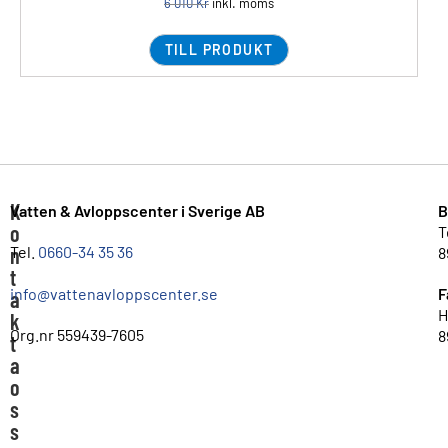
6 010
Kr
inkl. moms
TILL PRODUKT
K
Vatten & Avloppscenter i Sverige AB
B
o
T
n
Tel.
0660-34 35 36
8
t
info@vattenavloppscenter.se
F
a
H
k
Org.nr 559439-7605
8
t
a
o
s
s