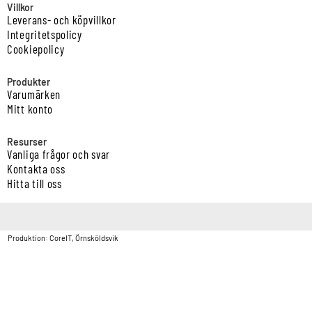
Villkor
Leverans- och köpvillkor
Integritetspolicy
Cookiepolicy
Produkter
Varumärken
Mitt konto
Resurser
Vanliga frågor och svar
Kontakta oss
Hitta till oss
Copyright © Vatten & Avloppscenter i Sverige AB2026.
Produktion: CoreIT, Örnsköldsvik