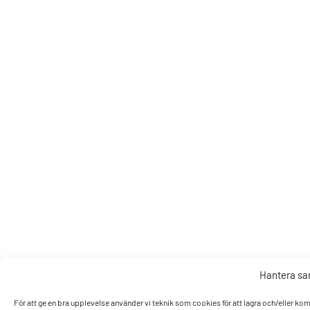
Hantera s
För att ge en bra upplevelse använder vi teknik som cookies för att lagra och/eller k