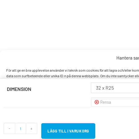
Hantera s
För att ge en bra upplevelse använder vi teknik som cookies för att lagra och/eller k
data som surfbeteende eller unika ID:n på denna webbplats. Om du inte samtycker elle
32 x R25
DIMENSION
Accept
Rensa
Nek
Visa pref
-
+
LÄGG TILL I VARUKORG
Cookiepo