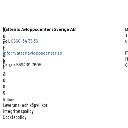
K
Vatten & Avloppscenter i Sverige AB
B
o
T
n
Tel.
0660-34 35 36
8
t
info@vattenavloppscenter.se
F
a
H
k
Org.nr 559439-7605
8
t
a
o
s
s
Villkor
Leverans- och köpvillkor
Integritetspolicy
Cookiepolicy