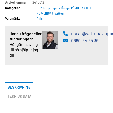
Artikelnummer
2440012
Kategorier
PEM-kopplingar – Övriga
,
RÖRDELAR OCH
KOPPLINGAR
,
Vatten
Varumärke
Belos
oscar@vattenavlopp
Har du frågor eller
funderingar?
0660-34 35 36
Hör gärna av dig
till så hjälper jag
till
BESKRIVNING
TEKNISK DATA