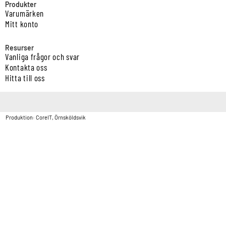
Produkter
Varumärken
Mitt konto
Resurser
Vanliga frågor och svar
Kontakta oss
Hitta till oss
Copyright © Vatten & Avloppscenter i Sverige AB2026.
Produktion: CoreIT, Örnsköldsvik