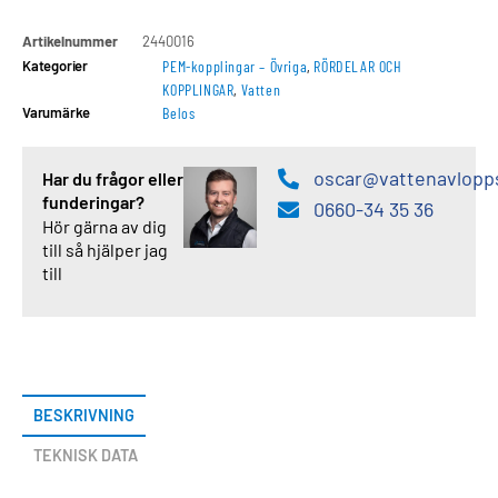
Artikelnummer
2440016
Kategorier
PEM-kopplingar – Övriga
,
RÖRDELAR OCH
KOPPLINGAR
,
Vatten
Varumärke
Belos
oscar@vattenavlopp
Har du frågor eller
funderingar?
0660-34 35 36
Hör gärna av dig
till så hjälper jag
till
BESKRIVNING
TEKNISK DATA