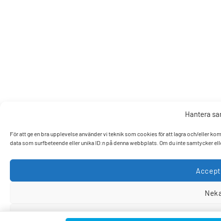
Hantera s
För att ge en bra upplevelse använder vi teknik som cookies för att lagra och/eller k
data som surfbeteende eller unika ID:n på denna webbplats. Om du inte samtycker elle
Accept
Nek
Visa pref