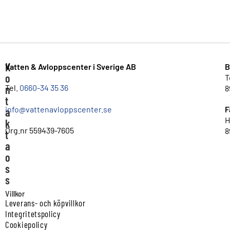
K
Vatten & Avloppscenter i Sverige AB
B
o
T
n
Tel.
0660-34 35 36
8
t
info@vattenavloppscenter.se
F
a
H
k
Org.nr 559439-7605
8
t
a
o
s
s
Villkor
Leverans- och köpvillkor
Integritetspolicy
Cookiepolicy