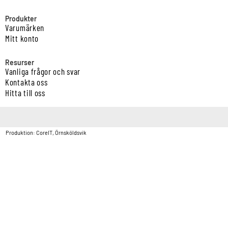
Produkter
Varumärken
Mitt konto
Resurser
Vanliga frågor och svar
Kontakta oss
Hitta till oss
Copyright © Vatten & Avloppscenter i Sverige AB2026.
Produktion: CoreIT, Örnsköldsvik