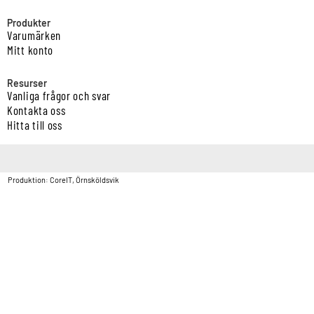
Produkter
Varumärken
Mitt konto
Resurser
Vanliga frågor och svar
Kontakta oss
Hitta till oss
Copyright © Vatten & Avloppscenter i Sverige AB2026.
Produktion: CoreIT, Örnsköldsvik