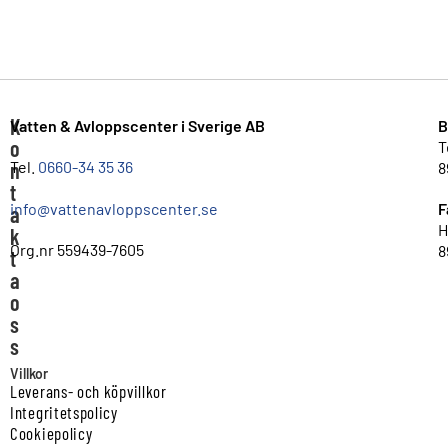
K
Vatten & Avloppscenter i Sverige AB
B
o
T
n
Tel.
0660-34 35 36
8
t
info@vattenavloppscenter.se
F
a
H
k
Org.nr 559439-7605
8
t
a
o
s
s
Villkor
Leverans- och köpvillkor
Integritetspolicy
Cookiepolicy