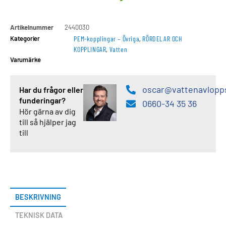
Artikelnummer
2440030
Kategorier
PEM-kopplingar – Övriga
,
RÖRDELAR OCH
KOPPLINGAR
,
Vatten
Varumärke
oscar@vattenavlopp
Har du frågor eller
funderingar?
0660-34 35 36
Hör gärna av dig
till så hjälper jag
till
BESKRIVNING
TEKNISK DATA