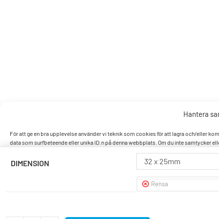
Hantera s
För att ge en bra upplevelse använder vi teknik som cookies för att lagra och/eller k
data som surfbeteende eller unika ID:n på denna webbplats. Om du inte samtycker elle
32 x 25mm
DIMENSION
Accept
Rensa
Nek
Visa pref