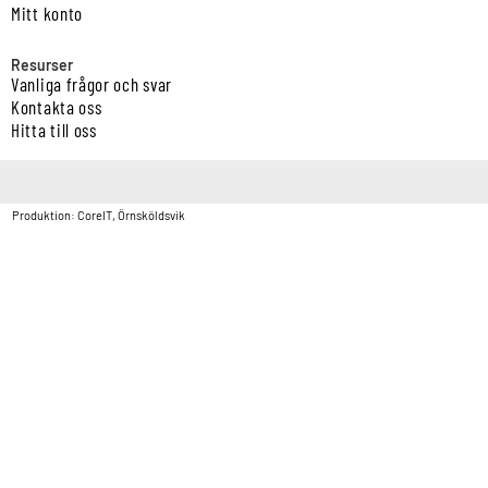
Mitt konto
Resurser
Vanliga frågor och svar
Kontakta oss
Hitta till oss
Copyright © Vatten & Avloppscenter i Sverige AB2026.
Produktion: CoreIT, Örnsköldsvik