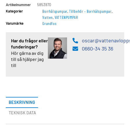
Artikelnummer
5853970
Kategorier
Borrhålspumpar
,
Tillbehör – Borrhålspumpar
,
Vatten
,
VATTENPUMPAR
Varumärke
Grundfos
oscar@vattenavlopp
Har du frågor eller
funderingar?
0660-34 35 36
Hör gärna av dig
till så hjälper jag
till
BESKRIVNING
TEKNISK DATA