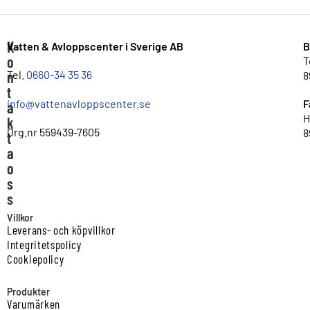
K
Vatten & Avloppscenter i Sverige AB
B
o
T
n
Tel.
0660-34 35 36
8
t
info@vattenavloppscenter.se
F
a
H
k
Org.nr 559439-7605
8
t
a
o
s
s
Villkor
Leverans- och köpvillkor
Integritetspolicy
Cookiepolicy
Produkter
Varumärken