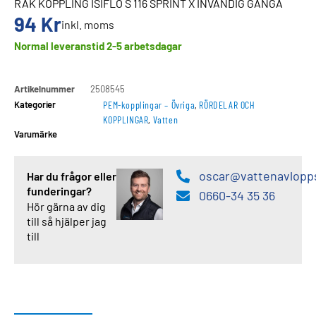
RAK KOPPLING ISIFLO S 116 SPRINT X INVÄNDIG GÄNGA
94
Kr
inkl. moms
Normal leveranstid 2-5 arbetsdagar
Artikelnummer
2508545
Kategorier
PEM-kopplingar – Övriga
,
RÖRDELAR OCH
KOPPLINGAR
,
Vatten
Varumärke
oscar@vattenavlopp
Har du frågor eller
funderingar?
0660-34 35 36
Hör gärna av dig
till så hjälper jag
till