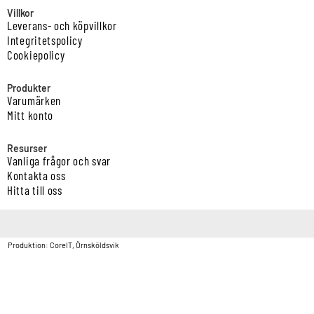
Villkor
Leverans- och köpvillkor
Integritetspolicy
Cookiepolicy
Produkter
Varumärken
Mitt konto
Resurser
Vanliga frågor och svar
Kontakta oss
Hitta till oss
Copyright © Vatten & Avloppscenter i Sverige AB2026.
Produktion: CoreIT, Örnsköldsvik