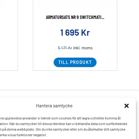
ARMATURSATS NR 9 SWITCHMATI...
1 695
Kr
5 474
Kr
inkl. moms
TILL PRODUKT
Hantera samtycke
Produkter
Resurser
 bra upplevelse använder vi teknik som cookies för att lagra och/eller komma åt
Varumärken
Vanliga frågor och svar
tion. När du samtycker till dessa tekniker kan vi behandla data som surfbeteende
Mitt konto
Kontakta oss
D:n på denna webbplats. Om du inte samtycker eller om du återkallar ditt samtycke
Hitta till oss
erka vissa funktioner negativt.