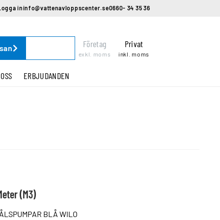
Logga in
info@vattenavloppscenter.se
0660- 34 35 36
Företag
Privat
ssan
exkl. moms
inkl. moms
 OSS
ERBJUDANDEN
Meter (M3)
HÅLSPUMPAR BLÅ WILO