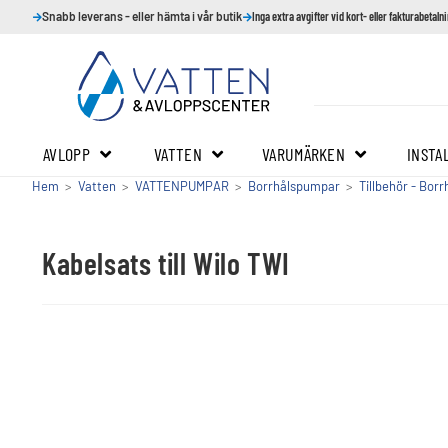
Snabb leverans - eller hämta i vår butik
Inga extra avgifter vid kort- eller fakturabetaln
AVLOPP
VATTEN
VARUMÄRKEN
INSTA
Hem
>
Vatten
>
VATTENPUMPAR
>
Borrhålspumpar
>
Tillbehör - Bor
Kabelsats till Wilo TWI