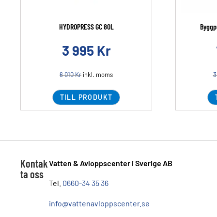
HYDROPRESS GC 80L
Byggp
3 995
Kr
6 010
Kr
inkl. moms
3
TILL PRODUKT
Kontak
Vatten & Avloppscenter i Sverige AB
ta oss
Tel.
0660-34 35 36
info@vattenavloppscenter.se