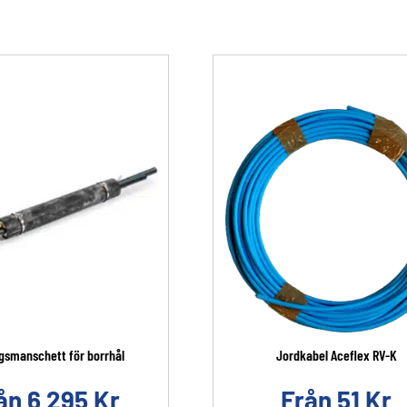
gsmanschett för borrhål
Jordkabel Aceflex RV-K
ån
6 295
Kr
Från
51
Kr