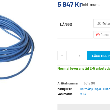
5 947
Kr
inkl. moms
30Meter
LÄNGD
Rensa
-
+
LÄGG TILL 
Normal leveranstid 2-5 arbetsd
Artikelnummer
5819381
Kategorier
Borrhålspumpar
,
Tillb
Varumärke
Wilo