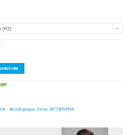
 (M3)
I VARUKORG
agar
ehör – Borrhålspumpar
,
Vatten
,
VATTENPUMPAR