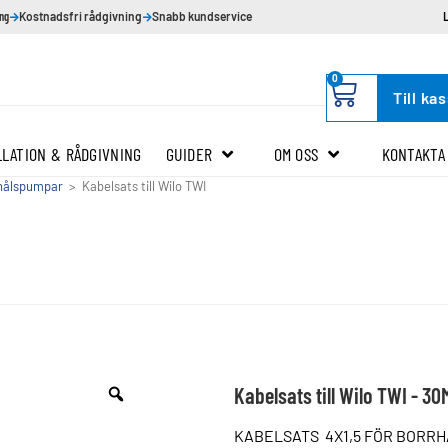
ing
Kostnadsfri rådgivning
Snabb kundservice
0
Till ka
LLATION & RÅDGIVNING
GUIDER
OM OSS
KONTAKTA
rhålspumpar
>
Kabelsats till Wilo TWI
Kabelsats till Wilo TWI - 30
KABELSATS 4X1,5 FÖR BORR