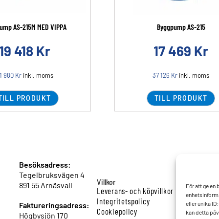
ump AS-215M MED VIPPA
Byggpump AS-215
19 418
Kr
17 469
Kr
1 980
Kr
inkl. moms
37 126
Kr
inkl. moms
TILL PRODUKT
TILL PRODUKT
Besöksadress:
Tegelbruksvägen 4
Villkor
891 55 Arnäsvall
För att ge en
Leverans- och köpvillkor
enhetsinforma
Integritetspolicy
eller unika I
Faktureringsadress:
Cookiepolicy
kan detta påv
Högbysjön 170