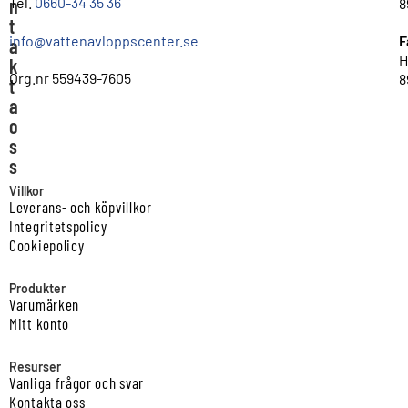
n
Tel.
0660-34 35 36
8
t
info@vattenavloppscenter.se
F
a
H
k
Org.nr 559439-7605
8
t
a
o
s
s
Villkor
Leverans- och köpvillkor
Integritetspolicy
Cookiepolicy
Produkter
Varumärken
Mitt konto
Resurser
Vanliga frågor och svar
Kontakta oss