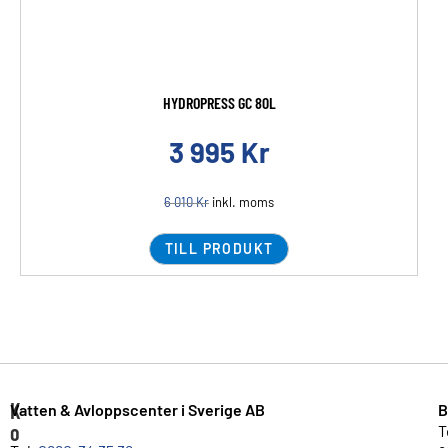
HYDROPRESS GC 80L
3 995
Kr
6 010
Kr
inkl. moms
TILL PRODUKT
K
Vatten & Avloppscenter i Sverige AB
B
o
T