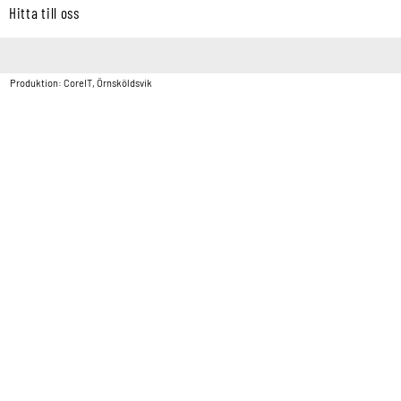
Hitta till oss
Copyright © Vatten & Avloppscenter i Sverige AB2026.
Produktion: CoreIT, Örnsköldsvik