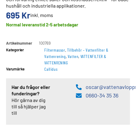
hushåll och industriella applikationer.
695
Kr
inkl. moms
Normal leveranstid 2-5 arbetsdagar
Artikelnummer
100769
Kategorier
Filtermassor
,
Tillbehör – Vattenfilter &
Vattenrening
,
Vatten
,
VATTENFILTER &
VATTENRENING
Varumärke
Callidus
oscar@vattenavlopp
Har du frågor eller
funderingar?
0660-34 35 36
Hör gärna av dig
till så hjälper jag
till