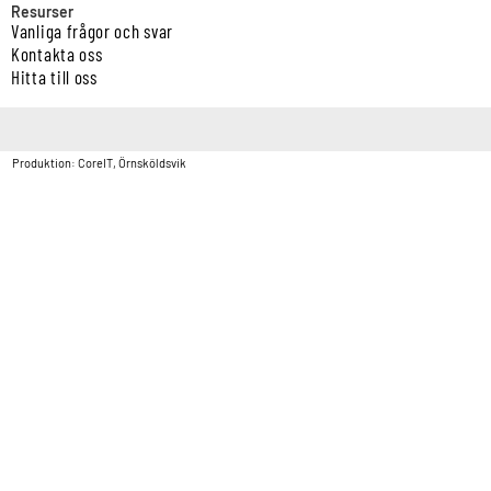
Resurser
Vanliga frågor och svar
Kontakta oss
Hitta till oss
Copyright © Vatten & Avloppscenter i Sverige AB2026.
Produktion: CoreIT, Örnsköldsvik