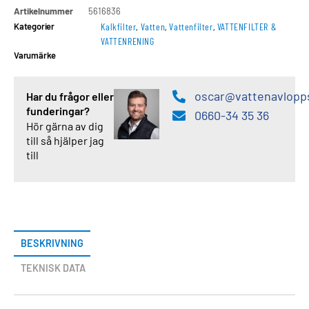
Artikelnummer
5616836
Kategorier
Kalkfilter
,
Vatten
,
Vattenfilter
,
VATTENFILTER &
VATTENRENING
Varumärke
oscar@vattenavlopp
Har du frågor eller
funderingar?
0660-34 35 36
Hör gärna av dig
till så hjälper jag
till
BESKRIVNING
TEKNISK DATA