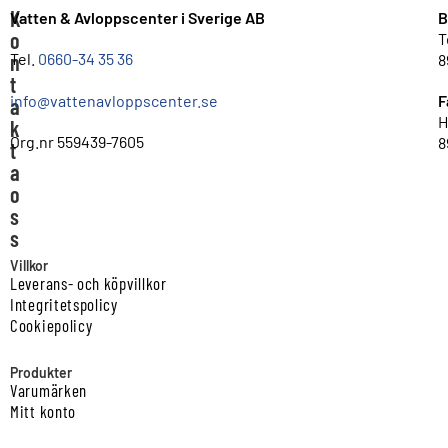
K
Vatten & Avloppscenter i Sverige AB
B
o
T
n
Tel.
0660-34 35 36
8
t
info@vattenavloppscenter.se
F
a
H
k
Org.nr 559439-7605
8
t
a
o
s
s
Villkor
Leverans- och köpvillkor
Integritetspolicy
Cookiepolicy
Produkter
Varumärken
Mitt konto