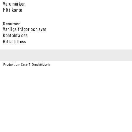
Varumärken
Mitt konto
Resurser
Vanliga frågor och svar
Kontakta oss
Hitta till oss
Copyright © Vatten & Avloppscenter i Sverige AB2026.
Produktion: CoreIT, Örnsköldsvik