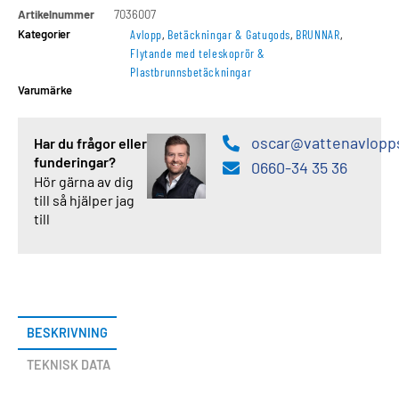
Artikelnummer
7036007
Kategorier
Avlopp
,
Betäckningar & Gatugods
,
BRUNNAR
,
Flytande med teleskoprör &
Plastbrunnsbetäckningar
Varumärke
oscar@vattenavlopp
Har du frågor eller
funderingar?
0660-34 35 36
Hör gärna av dig
till så hjälper jag
till
BESKRIVNING
TEKNISK DATA