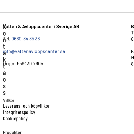
K
Vatten & Avloppscenter i Sverige AB
B
o
T
n
Tel.
0660-34 35 36
8
t
info@vattenavloppscenter.se
F
a
H
k
Org.nr 559439-7605
8
t
a
o
s
s
Villkor
Leverans- och köpvillkor
Integritetspolicy
Cookiepolicy
Produkter