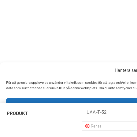
Hantera s
För att ge en bra upplevelse använder vi teknik som cookies för att lagra och/eller k
data som surfbeteende eller unika ID:n på denna webbplats. Om du inte samtycker elle
Accept
UAA-T-32
PRODUKT
Nek
Rensa
Visa pref