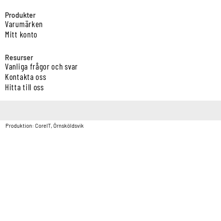
Produkter
Varumärken
Mitt konto
Resurser
Vanliga frågor och svar
Kontakta oss
Hitta till oss
Copyright © Vatten & Avloppscenter i Sverige AB2026.
Produktion: CoreIT, Örnsköldsvik