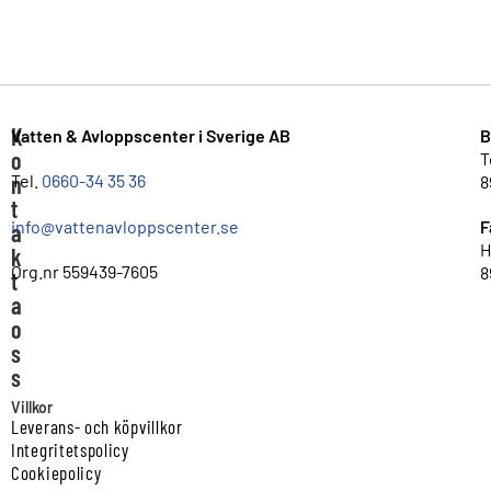
K
Vatten & Avloppscenter i Sverige AB
B
o
T
n
Tel.
0660-34 35 36
8
t
info@vattenavloppscenter.se
F
a
H
k
Org.nr 559439-7605
8
t
a
o
s
s
Villkor
Leverans- och köpvillkor
Integritetspolicy
Cookiepolicy