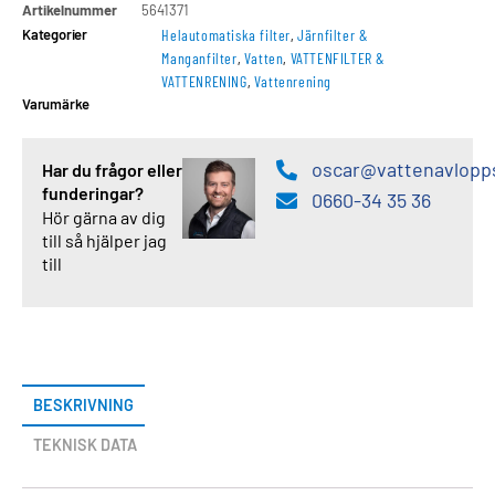
Artikelnummer
5641371
Kategorier
Helautomatiska filter
,
Järnfilter &
Manganfilter
,
Vatten
,
VATTENFILTER &
VATTENRENING
,
Vattenrening
Varumärke
oscar@vattenavlopp
Har du frågor eller
funderingar?
0660-34 35 36
Hör gärna av dig
till så hjälper jag
till
BESKRIVNING
TEKNISK DATA