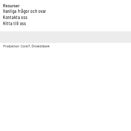
Resurser
Vanliga frågor och svar
Kontakta oss
Hitta till oss
Copyright © Vatten & Avloppscenter i Sverige AB2026.
Produktion: CoreIT, Örnsköldsvik