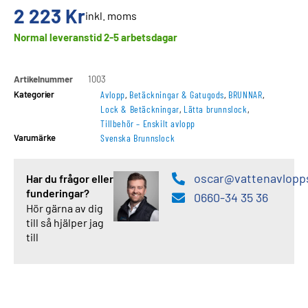
2 223
Kr
inkl. moms
Normal leveranstid 2-5 arbetsdagar
Artikelnummer
1003
Kategorier
Avlopp
,
Betäckningar & Gatugods
,
BRUNNAR
,
Lock & Betäckningar
,
Lätta brunnslock
,
Tillbehör – Enskilt avlopp
Varumärke
Svenska Brunnslock
oscar@vattenavlopp
Har du frågor eller
funderingar?
0660-34 35 36
Hör gärna av dig
till så hjälper jag
till