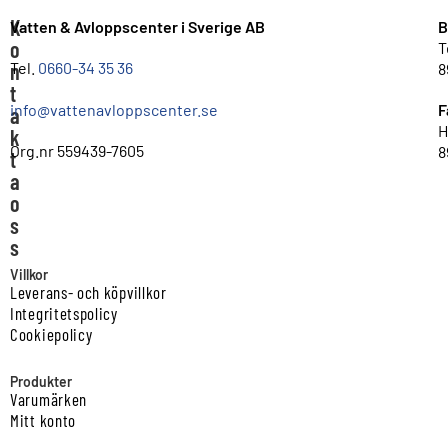
K
Vatten & Avloppscenter i Sverige AB
B
o
T
n
Tel.
0660-34 35 36
8
t
info@vattenavloppscenter.se
F
a
H
k
Org.nr 559439-7605
8
t
a
o
s
s
Villkor
Leverans- och köpvillkor
Integritetspolicy
Cookiepolicy
Produkter
Varumärken
Mitt konto