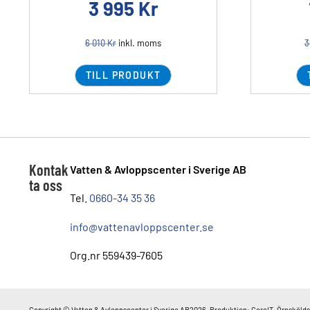
3 995
Kr
6 010
Kr
inkl. moms
3
TILL PRODUKT
Kontak
Vatten & Avloppscenter i Sverige AB
ta oss
Tel.
0660-34 35 36
info@vattenavloppscenter.se
Org.nr 559439-7605
Copyright © Vatten & Avloppscenter i Sverige AB2026. Produktion: CoreIT, Örnskölds