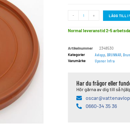
-
+
LÄGG TILL 
Normal leveranstid 2-5 arbetsd
Artikelnummer
2348530
Kategorier
Avlopp
,
BRUNNAR
,
Bru
Varumärke
Uponor Infra
Har du frågor eller fun
Hör gärna av dig till så hjälp
oscar@vattenavlop
0660-34 35 36