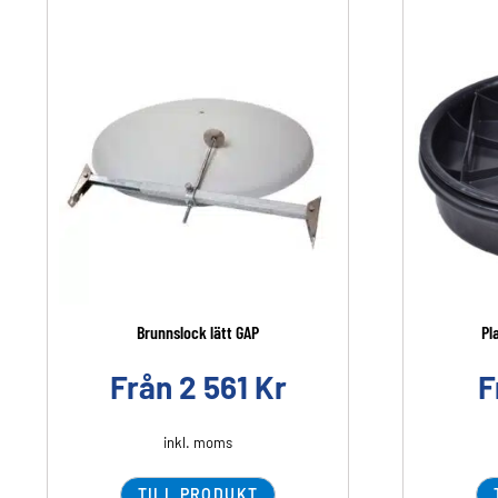
Brunnslock lätt GAP
Pl
Från
2 561
Kr
F
inkl. moms
TILL PRODUKT