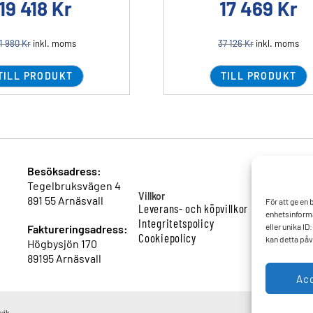
19 418
Kr
17 469
Kr
1 980
Kr
inkl. moms
37 126
Kr
inkl. moms
TILL PRODUKT
TILL PRODUKT
Besöksadress:
Tegelbruksvägen 4
Villkor
891 55 Arnäsvall
För att ge en
Leverans- och köpvillkor
enhetsinforma
Integritetspolicy
eller unika I
Faktureringsadress:
Cookiepolicy
kan detta påv
Högbysjön 170
89195 Arnäsvall
Ac
vik