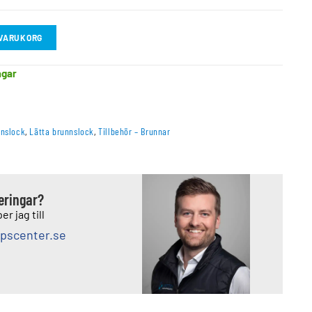
I VARUKORG
agar
nnslock
,
Lätta brunnslock
,
Tillbehör – Brunnar
deringar?
er jag till
pscenter.se