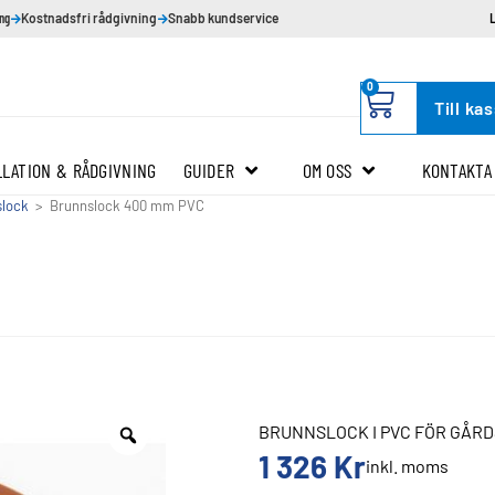
ing
Kostnadsfri rådgivning
Snabb kundservice
0
Till ka
LLATION & RÅDGIVNING
GUIDER
OM OSS
KONTAKTA
slock
>
Brunnslock 400 mm PVC
BRUNNSLOCK I PVC FÖR GÅR
1 326
Kr
inkl. moms