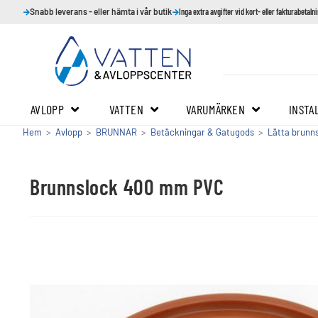
Snabb leverans - eller hämta i vår butik
Inga extra avgifter vid kort- eller fakturabetaln
AVLOPP
VATTEN
VARUMÄRKEN
INSTA
Hem
>
Avlopp
>
BRUNNAR
>
Betäckningar & Gatugods
>
Lätta brunn
Brunnslock 400 mm PVC