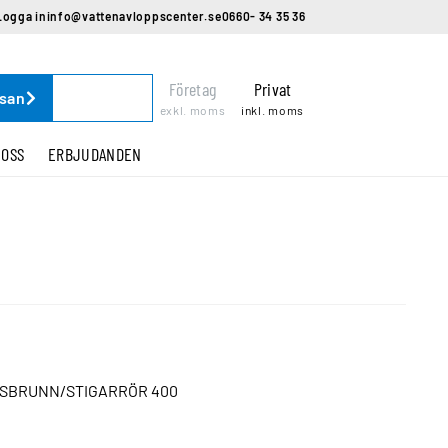
Logga in
info@vattenavloppscenter.se
0660- 34 35 36
Företag
Privat
ssan
exkl. moms
inkl. moms
 OSS
ERBJUDANDEN
DSBRUNN/STIGARRÖR 400