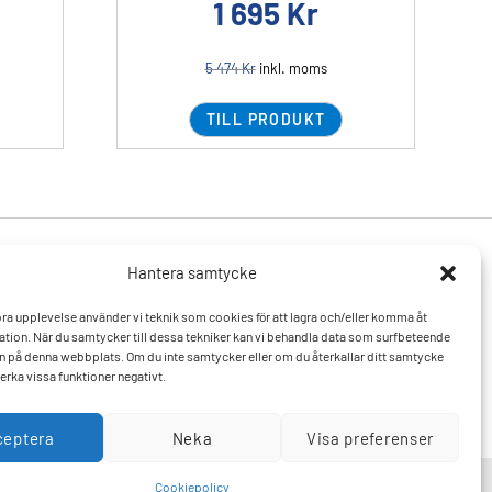
1 695
Kr
5 474
Kr
inkl. moms
TILL PRODUKT
Hantera samtycke
Produkter
Resurser
 bra upplevelse använder vi teknik som cookies för att lagra och/eller komma åt
Varumärken
Vanliga frågor och svar
tion. När du samtycker till dessa tekniker kan vi behandla data som surfbeteende
Mitt konto
Kontakta oss
D:n på denna webbplats. Om du inte samtycker eller om du återkallar ditt samtycke
Hitta till oss
erka vissa funktioner negativt.
ceptera
Neka
Visa preferenser
Cookiepolicy