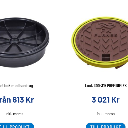
astlock med handtag
Lock 300-315 PREMIUM FK
rån
613
Kr
3 021
Kr
inkl. moms
inkl. moms
TILL PRODUKT
TILL PRODUKT