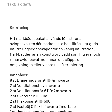
TEKNISK DATA
Beskrivning
Ett markbäddspaket används för att rena
avloppsvatten där marken inte har tillräckligt goda
infiltreringsegenskaper för en vanlig infiltration.
Markbädden är en konstgjord bädd som filtrerar och
renar avloppsvattnet innan det släpps ut i
omgivningen eller vidare till efterpolering
Innehåller:
8 st Dräneringsrör Ø110×4m svarta
2 st Ventilationshuvar svarta
2 st Ventilationsrör Ø110×2m svarta
2 st Skarvrör Ø110×1m
2 st Flexböjar Ø110×500
2 st Fastböj Ø110×90° svarta 2muffade
1 st Uppsamlings/provtagningsbrunn