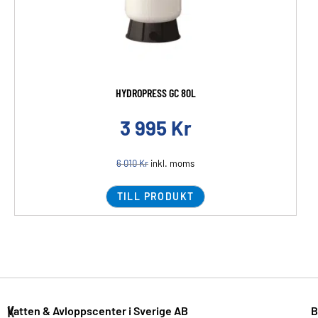
HYDROPRESS GC 80L
3 995
Kr
6 010
Kr
inkl. moms
TILL PRODUKT
K
Vatten & Avloppscenter i Sverige AB
B