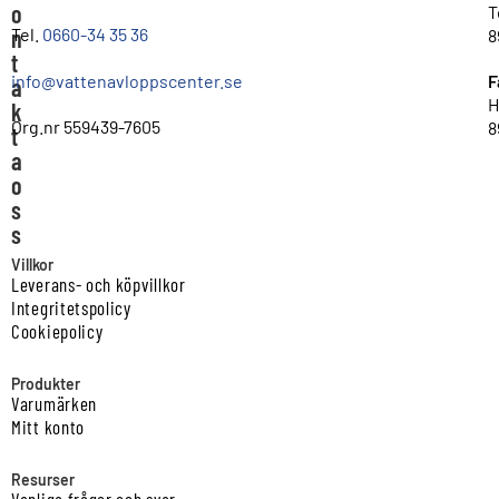
o
T
n
Tel.
0660-34 35 36
8
t
info@vattenavloppscenter.se
F
a
H
k
Org.nr 559439-7605
8
t
a
o
s
s
Villkor
Leverans- och köpvillkor
Integritetspolicy
Cookiepolicy
Produkter
Varumärken
Mitt konto
Resurser
Vanliga frågor och svar