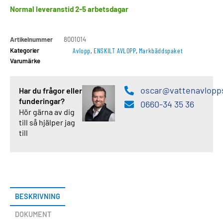
Normal leveranstid 2-5 arbetsdagar
Artikelnummer
8001014
Kategorier
Avlopp
,
ENSKILT AVLOPP
,
Markbäddspaket
Varumärke
oscar@vattenavlopp
Har du frågor eller
funderingar?
0660-34 35 36
Hör gärna av dig
till så hjälper jag
till
BESKRIVNING
DOKUMENT