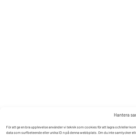
Hantera s
För att ge en bra upplevelse använder vi teknik som cookies för att lagra och/eller k
data som surfbeteende eller unika ID:n på denna webbplats. Om du inte samtycker elle