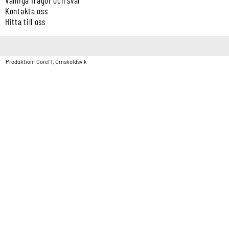
Kontakta oss
Hitta till oss
Copyright © Vatten & Avloppscenter i Sverige AB2026.
Produktion: CoreIT, Örnsköldsvik