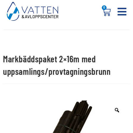
0
Markbäddspaket 2×16m med
uppsamlings/provtagningsbrunn