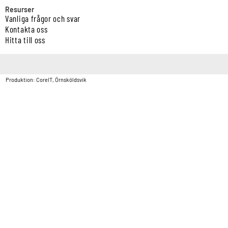
Resurser
Vanliga frågor och svar
Kontakta oss
Hitta till oss
Copyright © Vatten & Avloppscenter i Sverige AB2026.
Produktion: CoreIT, Örnsköldsvik