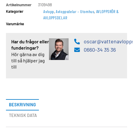
Artikelnummer
3109498
Kategorier
Avlopp
,
Avloppsdelar – Utomhus
,
AVLOPPSRÖR &
AVLOPPSDELAR
Varumärke
oscar@vattenavlopp
Har du frågor eller
funderingar?
0660-34 35 36
Hör gärna av dig
till så hjälper jag
till
BESKRIVNING
TEKNISK DATA