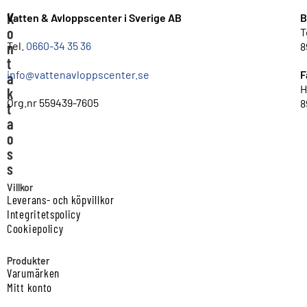
K
Vatten & Avloppscenter i Sverige AB
B
o
T
n
Tel.
0660-34 35 36
8
t
info@vattenavloppscenter.se
F
a
H
k
Org.nr 559439-7605
8
t
a
o
s
s
Villkor
Leverans- och köpvillkor
Integritetspolicy
Cookiepolicy
Produkter
Varumärken
Mitt konto