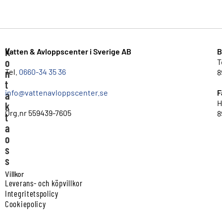
K
Vatten & Avloppscenter i Sverige AB
B
o
T
n
Tel.
0660-34 35 36
8
t
info@vattenavloppscenter.se
F
a
H
k
Org.nr 559439-7605
8
t
a
o
s
s
Villkor
Leverans- och köpvillkor
Integritetspolicy
Cookiepolicy