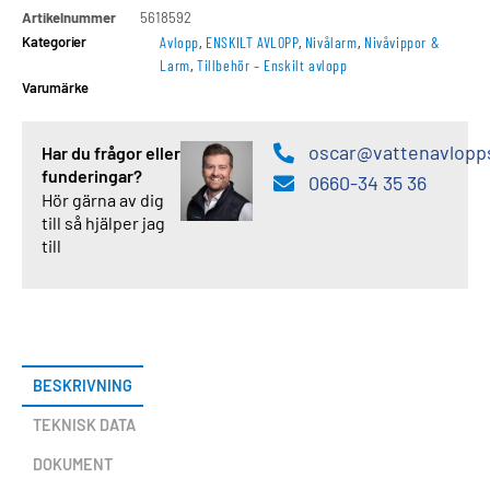
Artikelnummer
5618592
Kategorier
Avlopp
,
ENSKILT AVLOPP
,
Nivålarm
,
Nivåvippor &
Larm
,
Tillbehör – Enskilt avlopp
Varumärke
oscar@vattenavlopp
Har du frågor eller
funderingar?
0660-34 35 36
Hör gärna av dig
till så hjälper jag
till
BESKRIVNING
TEKNISK DATA
DOKUMENT