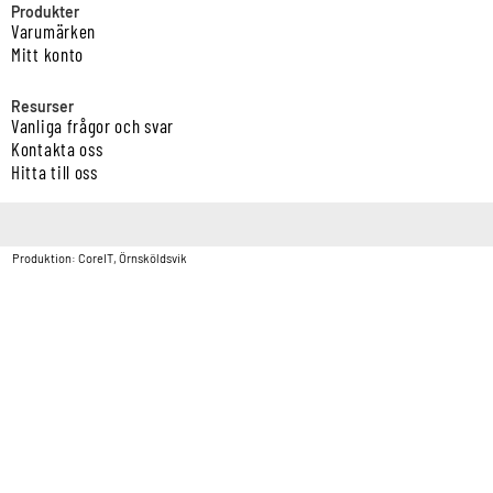
Produkter
Varumärken
Mitt konto
Resurser
Vanliga frågor och svar
Kontakta oss
Hitta till oss
Copyright © Vatten & Avloppscenter i Sverige AB2026.
Produktion: CoreIT, Örnsköldsvik