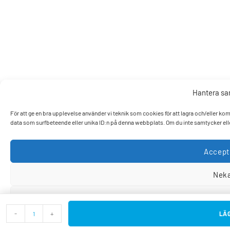
Hantera s
För att ge en bra upplevelse använder vi teknik som cookies för att lagra och/eller k
data som surfbeteende eller unika ID:n på denna webbplats. Om du inte samtycker elle
Accept
Nek
Visa pref
-
+
LÄG
Cookiepo