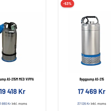
-53%
ump AS-215M MED VIPPA
Byggpump AS-215
19 418
Kr
17 469
Kr
1 980
Kr
inkl. moms
37 126
Kr
inkl. moms