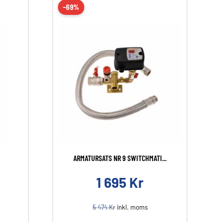
-69%
ARMATURSATS NR 9 SWITCHMATI...
1 695
Kr
5 474
Kr
inkl. moms