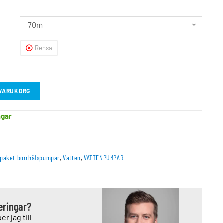
70m
Rensa
I VARUKORG
agar
paket borrhålspumpar
,
Vatten
,
VATTENPUMPAR
deringar?
er jag till