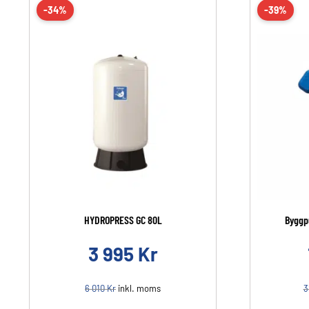
-34%
-39%
HYDROPRESS GC 80L
Byggp
3 995
Kr
6 010
Kr
inkl. moms
3