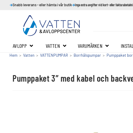
Snabb leverans - eller hämta i vår butik
Inga extra avgifter vid kort- eller fakturabetaln
AVLOPP
VATTEN
VARUMÄRKEN
INSTA
Hem
>
Vatten
>
VATTENPUMPAR
>
Borrhålspumpar
>
Pumppaket bor
Pumppaket 3″ med kabel och backve