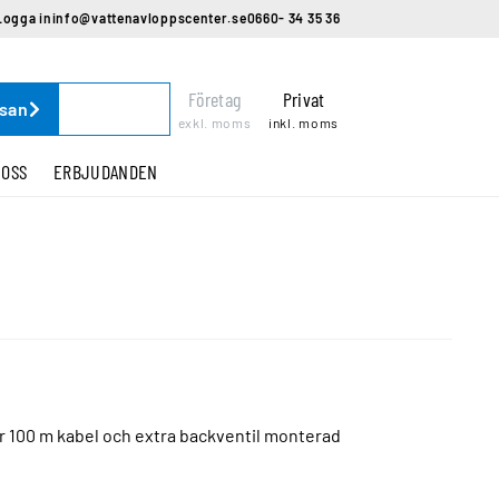
Logga in
info@vattenavloppscenter.se
0660- 34 35 36
Företag
Privat
ssan
exkl. moms
inkl. moms
 OSS
ERBJUDANDEN
r 100 m kabel och extra backventil monterad