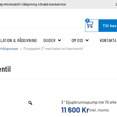
ing
Kostnadsfri rådgivning
Snabb kundservice
0
Till ka
LLATION & RÅDGIVNING
GUIDER
OM OSS
KONTAKTA
rhålspumpar
>
Pumppaket 3″ med kabel och backventil
ntil
3 ” Djupbrunnspump ink 70 elle
11 600
Kr
inkl. moms