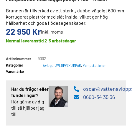
Brunnen är tillverkad av ett starkt, dubbelväggigt 600 mm
korrugerat plaströr med slät insida, vilket ger hög
hållbarhet och goda flödesegenskaper.
22 950
Kr
inkl. moms
Normal leveranstid 2-5 arbetsdagar
Artikelnummer
9002
Kategorier
Avlopp
,
AVLOPPSPUMPAR
,
Pumpstationer
Varumärke
oscar@vattenavlopp
Har du frågor eller
funderingar?
0660-34 35 36
Hör gärna av dig
till så hjälper jag
till