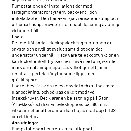
Pumpstationen är installationsklar med
färdigmonterat rörsystem, backventil och
enkeladapter. Den har även självrensande sump och
ett smart adaptersystem för snabb lossning av pump
vid underhåll.
Lock:
Det medföljande teleskopslocket ger brunnen ett
snyggt och prydligt avslut samtidigt som det
underlättar underhåll. Tack vare teleskopfunktionen
kan locket enkelt tryckas ner i nivå med omgivande
mark om sättningar uppstår, vilket ger ett jämnt
resultat – perfekt för ytor som klipps med
gräsklippare.
Locket består av en teleskopsdel och ett lock med
planpackning, och säkras enkelt med två
insexskruvar. Det klarar en belastning på 1,5 ton
(A15-klass) och har en teleskophöjd på 380 mm,
vilket innebär att brunnen kan höjas med upp till 38
cm vid behov.
Anslutningar:
Pumpstationen levereras med utloppet