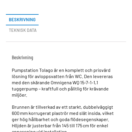
BESKRIVNING
TEKNISK DATA
Beskrivning
Pumpstation Tolago är en komplett och prisvärd
lösning för avloppsvatten från WC. Den levereras
med den skärande Omnigena WQ 15-7-1-1,1
tuggerpump – kraftfull och pålitlig för krävande
miljöer.
Brunnen är tillverkad av ett starkt, dubbelväggigt
600 mm korrugerat plaströr med slät insida, vilket
ger hög hållbarhet och goda flödesegenskaper.
Höjden är justerbar från 145 till 175 cm för enkel
anpassning vid installation.