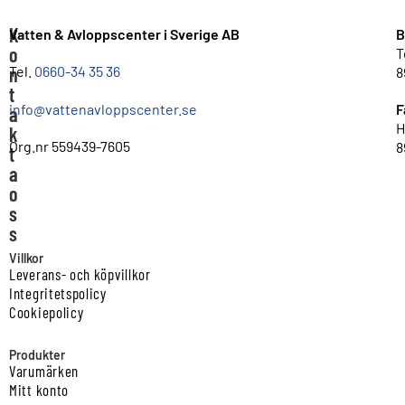
K
Vatten & Avloppscenter i Sverige AB
B
o
T
n
Tel.
0660-34 35 36
8
t
info@vattenavloppscenter.se
F
a
H
k
Org.nr 559439-7605
8
t
a
o
s
s
Villkor
Leverans- och köpvillkor
Integritetspolicy
Cookiepolicy
Produkter
Varumärken
Mitt konto