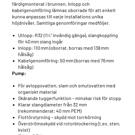
färdigmonterat i brunnen. Inlopp och
kabelgenomföring lämnas oborrade för att enkelt
kunna anpassas till varje installations unika
höjdnivåer. Samtliga genomföringar medföljer.
Utlopp: R32 (1¼” invändig gänga), slangkoppling
för 40 mm slang ingår
Inlopp: 110 mm (oborrat, borras med 138 mm
hålsåg)
Kabelgenomföring: 50 mm (borras med 76 mm
hålsåg)
Pump:
För avloppsvatten, slam och smutsvatten med
organiskt material
Skärande tuggerfunktion – minskar risk för stopp
Klarar slangdiameter från 32 mm
(rekommenderat: 40 mm PEM)
Flottörstyrning – skydd mot torrkörning
Överströmsskydd vid rotorblockering (t.ex. sten,
kvist)