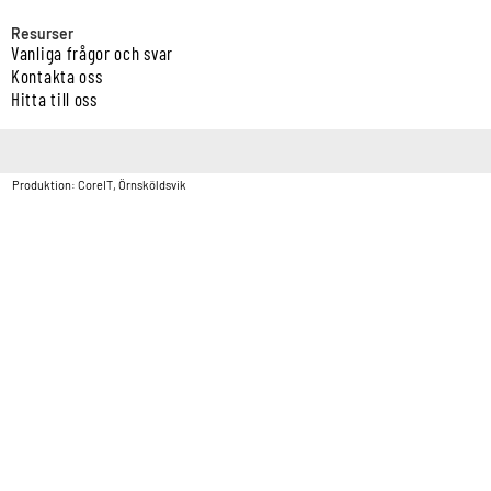
Resurser
Vanliga frågor och svar
Kontakta oss
Hitta till oss
Copyright © Vatten & Avloppscenter i Sverige AB2026.
Produktion: CoreIT, Örnsköldsvik