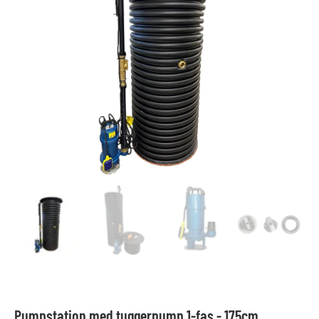
Pumpstation med tuggerpump 1-fas - 175cm