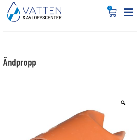
0
Ändpropp