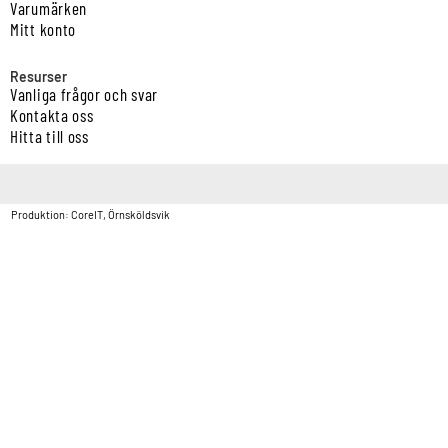
Varumärken
Mitt konto
Resurser
Vanliga frågor och svar
Kontakta oss
Hitta till oss
Copyright © Vatten & Avloppscenter i Sverige AB2026.
Produktion: CoreIT, Örnsköldsvik