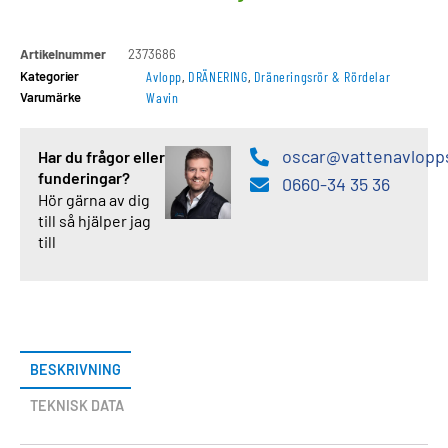
Artikelnummer
2373686
Kategorier
Avlopp
,
DRÄNERING
,
Dräneringsrör & Rördelar
Varumärke
Wavin
oscar@vattenavlopp
Har du frågor eller
funderingar?
0660-34 35 36
Hör gärna av dig
till så hjälper jag
till
BESKRIVNING
TEKNISK DATA