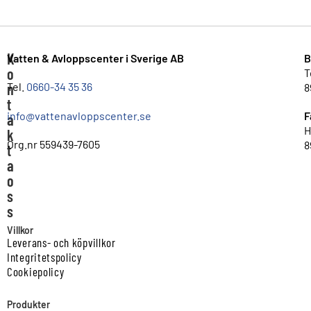
K
Vatten & Avloppscenter i Sverige AB
B
o
T
n
Tel.
0660-34 35 36
8
t
info@vattenavloppscenter.se
F
a
H
k
Org.nr 559439-7605
8
t
a
o
s
s
Villkor
Leverans- och köpvillkor
Integritetspolicy
Cookiepolicy
Produkter