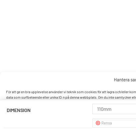
Hantera s
För att ge en bra upplevelse använder vi teknik som cookies för att lagra och/eller k
data som surfbeteende eller unika ID:n på denna webbplats. Om du inte samtycker elle
110mm
DIMENSION
Accept
Rensa
Nek