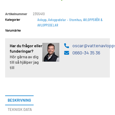
Artikelnummer
2355410
Kategorier
Avlopp
,
Avloppsdelar – Utomhus
,
AVLOPPSRÖR &
AVLOPPSDELAR
Varumärke
oscar@vattenavlopp
Har du frågor eller
funderingar?
0660-34 35 36
Hör gärna av dig
till så hjälper jag
till
BESKRIVNING
TEKNISK DATA