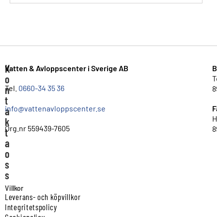
K
Vatten & Avloppscenter i Sverige AB
B
o
T
n
Tel.
0660-34 35 36
8
t
info@vattenavloppscenter.se
F
a
H
k
Org.nr 559439-7605
8
t
a
o
s
s
Villkor
Leverans- och köpvillkor
Integritetspolicy
Cookiepolicy