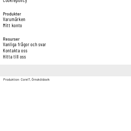
Produkter
Varumärken
Mitt konto
Resurser
Vanliga frågor och svar
Kontakta oss
Hitta till oss
Copyright © Vatten & Avloppscenter i Sverige AB2026.
Produktion: CoreIT, Örnsköldsvik