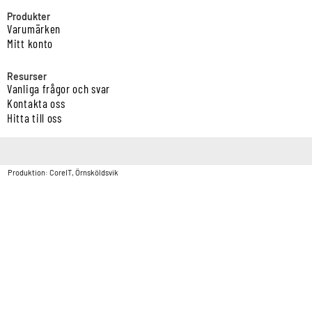
Produkter
Varumärken
Mitt konto
Resurser
Vanliga frågor och svar
Kontakta oss
Hitta till oss
Copyright © Vatten & Avloppscenter i Sverige AB2026.
Produktion: CoreIT, Örnsköldsvik