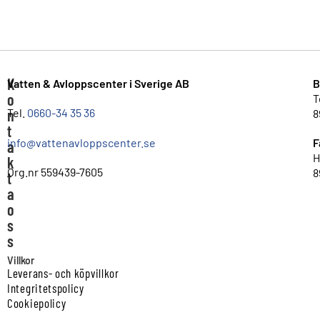
K
Vatten & Avloppscenter i Sverige AB
B
o
T
n
Tel.
0660-34 35 36
8
t
info@vattenavloppscenter.se
F
a
H
k
Org.nr 559439-7605
8
t
a
o
s
s
Villkor
Leverans- och köpvillkor
Integritetspolicy
Cookiepolicy