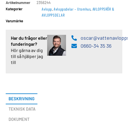
Artikelnummer
2356244
Kategorier
Avlopp
,
Avloppsdelar – Utomhus
,
AVLOPPSRÖR &
AVLOPPSDELAR
Varumärke
oscar@vattenavlopp
Har du frågor eller
funderingar?
0660-34 35 36
Hör gärna av dig
till så hjälper jag
till
BESKRIVNING
TEKNISK DATA
DOKUMENT