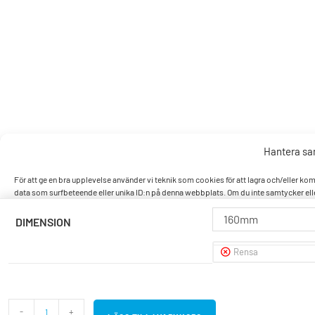
Hantera s
För att ge en bra upplevelse använder vi teknik som cookies för att lagra och/eller k
data som surfbeteende eller unika ID:n på denna webbplats. Om du inte samtycker elle
160mm
DIMENSION
Accept
Rensa
Nek
Visa pref
-
+