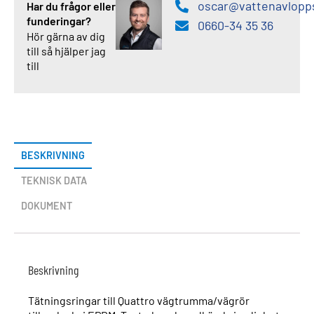
oscar@vattenavlopp
Har du frågor eller
funderingar?
0660-34 35 36
Hör gärna av dig
till så hjälper jag
till
BESKRIVNING
TEKNISK DATA
DOKUMENT
Beskrivning
Tätningsringar till Quattro vägtrumma/vägrör