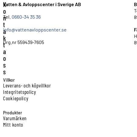
K
Vatten & Avloppscenter i Sverige AB
B
o
T
n
Tel.
0660-34 35 36
8
t
info@vattenavloppscenter.se
F
a
H
k
Org.nr 559439-7605
8
t
a
o
s
s
Villkor
Leverans- och köpvillkor
Integritetspolicy
Cookiepolicy
Produkter
Varumärken
Mitt konto