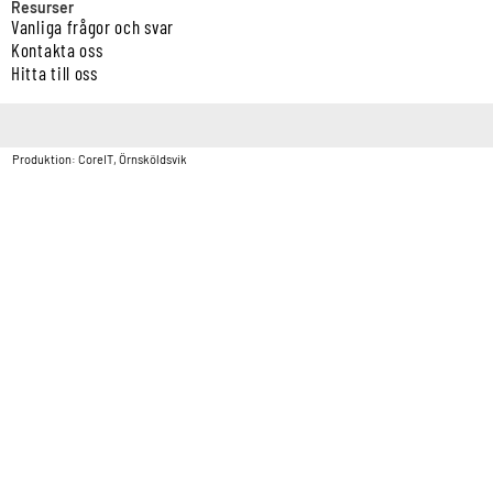
Resurser
Vanliga frågor och svar
Kontakta oss
Hitta till oss
Copyright © Vatten & Avloppscenter i Sverige AB2026.
Produktion: CoreIT, Örnsköldsvik