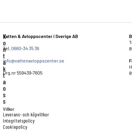
K
Vatten & Avloppscenter i Sverige AB
B
o
T
n
Tel.
0660-34 35 36
8
t
info@vattenavloppscenter.se
F
a
H
k
Org.nr 559439-7605
8
t
a
o
s
s
Villkor
Leverans- och köpvillkor
Integritetspolicy
Cookiepolicy