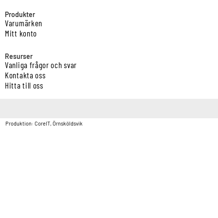
Produkter
Varumärken
Mitt konto
Resurser
Vanliga frågor och svar
Kontakta oss
Hitta till oss
Copyright © Vatten & Avloppscenter i Sverige AB2026.
Produktion: CoreIT, Örnsköldsvik