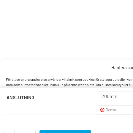
Hantera s
För att ge en bra upplevelse använder vi teknik som cookies för att lagra och/eller k
data som surfbeteende eller unika ID:n på denna webbplats. Om du inte samtycker elle
200mm
ANSLUTNING
Accept
Rensa
Nek
Visa pref