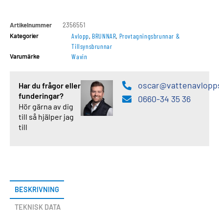
Artikelnummer
2356551
Kategorier
Avlopp
,
BRUNNAR
,
Provtagningsbrunnar &
Tillsynsbrunnar
Varumärke
Wavin
oscar@vattenavlopp
Har du frågor eller
funderingar?
0660-34 35 36
Hör gärna av dig
till så hjälper jag
till
BESKRIVNING
TEKNISK DATA