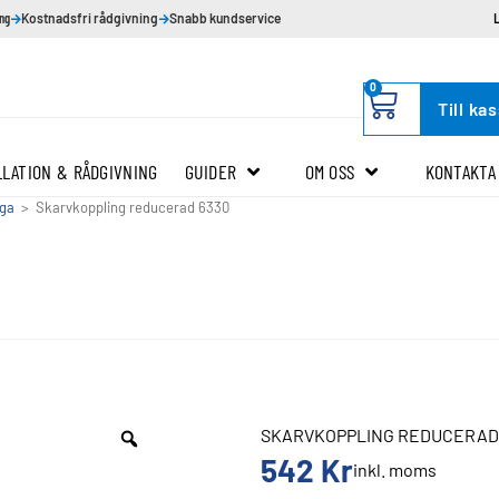
ing
Kostnadsfri rådgivning
Snabb kundservice
0
Till ka
LLATION & RÅDGIVNING
GUIDER
OM OSS
KONTAKTA
iga
>
Skarvkoppling reducerad 6330
SKARVKOPPLING REDUCERAD N
542
Kr
inkl. moms