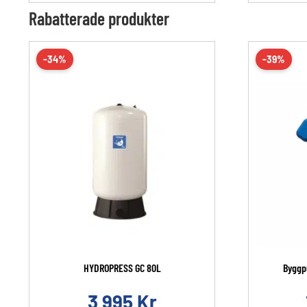
Rabatterade produkter
-34%
-39%
HYDROPRESS GC 80L
Byggp
3 995
Kr