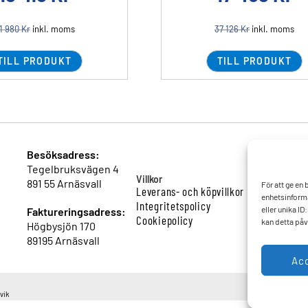
1 980
Kr
inkl. moms
37 126
Kr
inkl. moms
TILL PRODUKT
TILL PRODUKT
Besöksadress:
Tegelbruksvägen 4
Villkor
891 55 Arnäsvall
För att ge en
Leverans- och köpvillkor
enhetsinforma
Integritetspolicy
eller unika I
Faktureringsadress:
Cookiepolicy
kan detta påv
Högbysjön 170
89195 Arnäsvall
Ac
vik