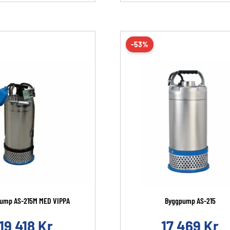
-53%
ump AS-215M MED VIPPA
Byggpump AS-215
19 418
Kr
17 469
Kr