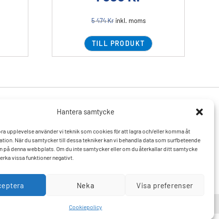
5 474
Kr
inkl. moms
TILL PRODUKT
Hantera samtycke
Produkter
Resurser
 bra upplevelse använder vi teknik som cookies för att lagra och/eller komma åt
Varumärken
Vanliga frågor och svar
tion. När du samtycker till dessa tekniker kan vi behandla data som surfbeteende
Mitt konto
Kontakta oss
D:n på denna webbplats. Om du inte samtycker eller om du återkallar ditt samtycke
Hitta till oss
erka vissa funktioner negativt.
ceptera
Neka
Visa preferenser
Cookiepolicy