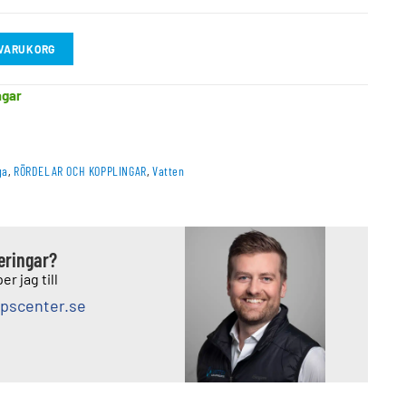
I VARUKORG
agar
ga
,
RÖRDELAR OCH KOPPLINGAR
,
Vatten
deringar?
er jag till
pscenter.se