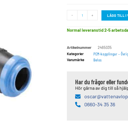
-
+
LÄGG TILL 
Normal leveranstid 2-5 arbetsd
Artikelnummer
2465035
Kategorier
PEM-kopplingar – Övri
Varumärke
Belos
Har du frågor eller fun
Hör gärna av dig till så hjälp
oscar@vattenavlop
0660-34 35 36