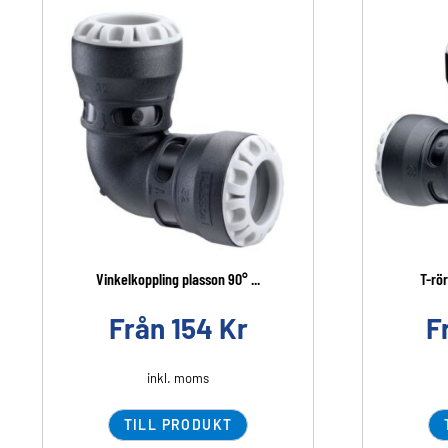
Vinkelkoppling plasson 90° ...
T-rör
Från
154
Kr
F
inkl. moms
TILL PRODUKT