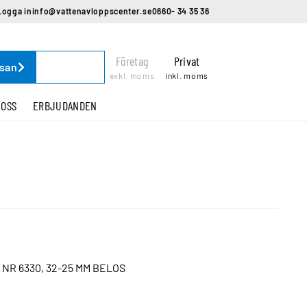
Logga in
info@vattenavloppscenter.se
0660- 34 35 36
Företag
Privat
ssan
exkl. moms
inkl. moms
 OSS
ERBJUDANDEN
R 6330, 32-25 MM BELOS