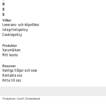
o
s
s
Villkor
Leverans- och köpvillkor
Integritetspolicy
Cookiepolicy
Produkter
Varumärken
Mitt konto
Resurser
Vanliga frågor och svar
Kontakta oss
Hitta till oss
Copyright © Vatten & Avloppscenter i Sverige AB2026.
Produktion: CoreIT, Örnsköldsvik