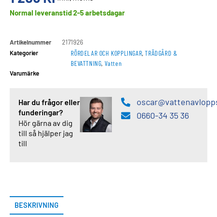
Normal leveranstid 2-5 arbetsdagar
Artikelnummer
2171926
Kategorier
RÖRDELAR OCH KOPPLINGAR
,
TRÄDGÅRD &
BEVATTNING
,
Vatten
Varumärke
oscar@vattenavlopp
Har du frågor eller
funderingar?
0660-34 35 36
Hör gärna av dig
till så hjälper jag
till
BESKRIVNING