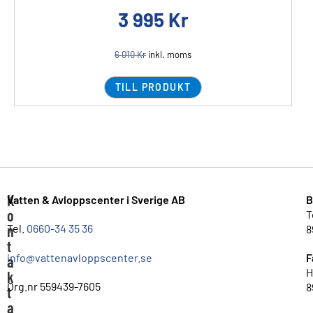
3 995
Kr
6 010
Kr
inkl. moms
TILL PRODUKT
K
Vatten & Avloppscenter i Sverige AB
B
o
T
n
Tel.
0660-34 35 36
8
t
info@vattenavloppscenter.se
F
a
H
k
Org.nr 559439-7605
8
t
a