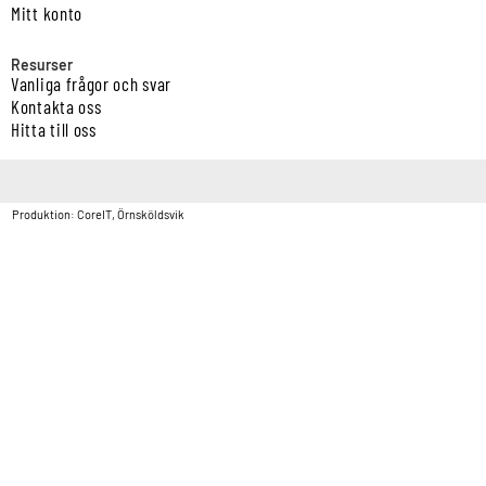
Mitt konto
Resurser
Vanliga frågor och svar
Kontakta oss
Hitta till oss
Copyright © Vatten & Avloppscenter i Sverige AB2026.
Produktion: CoreIT, Örnsköldsvik