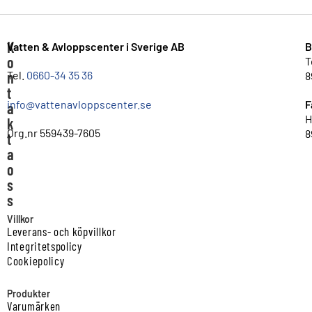
K
Vatten & Avloppscenter i Sverige AB
B
o
T
n
Tel.
0660-34 35 36
8
t
info@vattenavloppscenter.se
F
a
H
k
Org.nr 559439-7605
8
t
a
o
s
s
Villkor
Leverans- och köpvillkor
Integritetspolicy
Cookiepolicy
Produkter
Varumärken