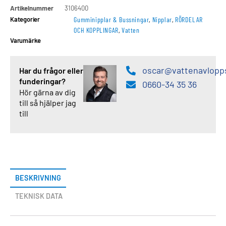
Artikelnummer
3106400
Kategorier
Gumminipplar & Bussningar
,
Nipplar
,
RÖRDELAR
OCH KOPPLINGAR
,
Vatten
Varumärke
oscar@vattenavlopp
Har du frågor eller
funderingar?
0660-34 35 36
Hör gärna av dig
till så hjälper jag
till
BESKRIVNING
TEKNISK DATA