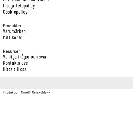
Integritetspolicy
Cookiepolicy
Produkter
Varumärken
Mitt konto
Resurser
Vanliga frågor och svar
Kontakta oss
Hitta till oss
Copyright © Vatten & Avloppscenter i Sverige AB2026.
Produktion: CoreIT, Örnsköldsvik