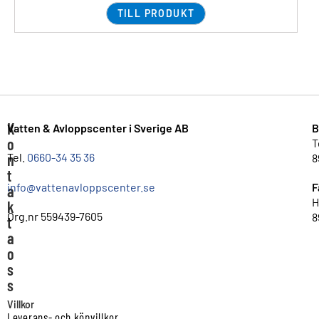
TILL PRODUKT
K
Vatten & Avloppscenter i Sverige AB
B
o
T
n
Tel.
0660-34 35 36
8
t
info@vattenavloppscenter.se
F
a
H
k
Org.nr 559439-7605
8
t
a
o
s
s
Villkor
Leverans- och köpvillkor