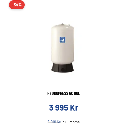
-34%
HYDROPRESS GC 80L
3 995
Kr
6 010
Kr
inkl. moms