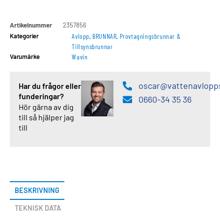
Artikelnummer
2357856
Kategorier
Avlopp
,
BRUNNAR
,
Provtagningsbrunnar &
Tillsynsbrunnar
Varumärke
Wavin
oscar@vattenavlopp
Har du frågor eller
funderingar?
0660-34 35 36
Hör gärna av dig
till så hjälper jag
till
BESKRIVNING
TEKNISK DATA