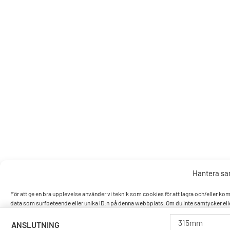
Hantera s
För att ge en bra upplevelse använder vi teknik som cookies för att lagra och/eller k
data som surfbeteende eller unika ID:n på denna webbplats. Om du inte samtycker elle
315mm
ANSLUTNING