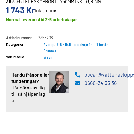
315/355 TELESKOPRÖR L=750MM INKL G.RING
1 743
Kr
inkl. moms
Normal leveranstid 2-5 arbetsdagar
Artikelnummer
2358208
Kategorier
Avlopp
,
BRUNNAR
,
Teleskoprör
,
Tillbehör –
Brunnar
Varumärke
Wavin
oscar@vattenavlopp
Har du frågor eller
funderingar?
0660-34 35 36
Hör gärna av dig
till så hjälper jag
till