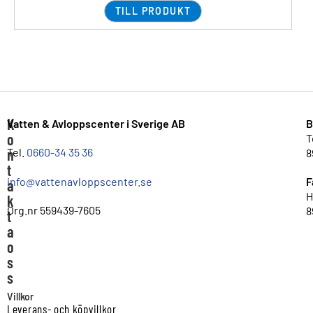
TILL PRODUKT
K
Vatten & Avloppscenter i Sverige AB
B
o
T
n
Tel.
0660-34 35 36
8
t
info@vattenavloppscenter.se
F
a
H
k
Org.nr 559439-7605
8
t
a
o
s
s
Villkor
Leverans- och köpvillkor