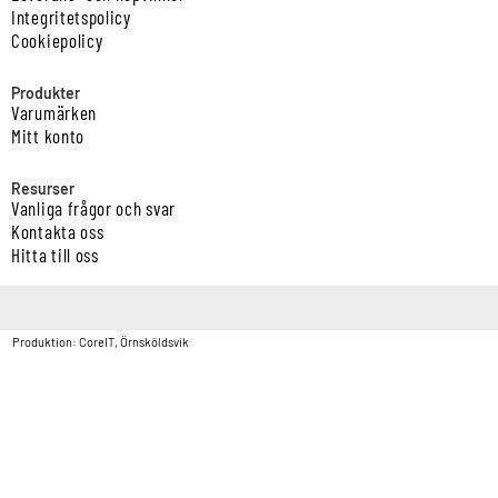
Integritetspolicy
Cookiepolicy
Produkter
Varumärken
Mitt konto
Resurser
Vanliga frågor och svar
Kontakta oss
Hitta till oss
Copyright © Vatten & Avloppscenter i Sverige AB2026.
Produktion: CoreIT, Örnsköldsvik