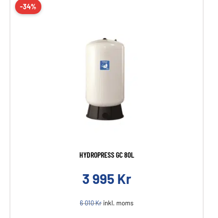
-34%
HYDROPRESS GC 80L
3 995
Kr
6 010
Kr
inkl. moms