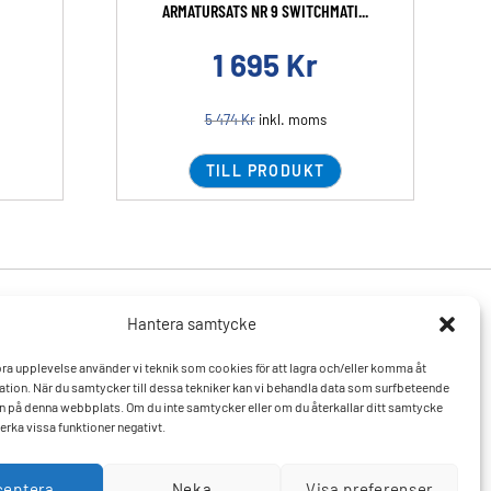
ARMATURSATS NR 9 SWITCHMATI...
1 695
Kr
5 474
Kr
inkl. moms
TILL PRODUKT
Hantera samtycke
Produkter
Resurser
 bra upplevelse använder vi teknik som cookies för att lagra och/eller komma åt
Varumärken
Vanliga frågor och svar
tion. När du samtycker till dessa tekniker kan vi behandla data som surfbeteende
Mitt konto
Kontakta oss
D:n på denna webbplats. Om du inte samtycker eller om du återkallar ditt samtycke
Hitta till oss
erka vissa funktioner negativt.
ceptera
Neka
Visa preferenser