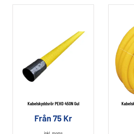
Kabelskyddsrör PEHD 450N Gul
Kabels
Från
75
Kr
inkl. moms