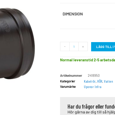
DIMENSION
-
+
LÄGG TILL 
Normal leveranstid 2-5 arbetsd
Artikelnummer
2418950
Kategorier
Kabelrör
,
RÖR
,
Vatten
Varumärke
Uponor Infra
Har du frågor eller fun
Hör gärna av dig till så hjälp