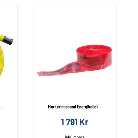
..
Markeringsband Energikollek...
1 791
Kr
inkl. moms