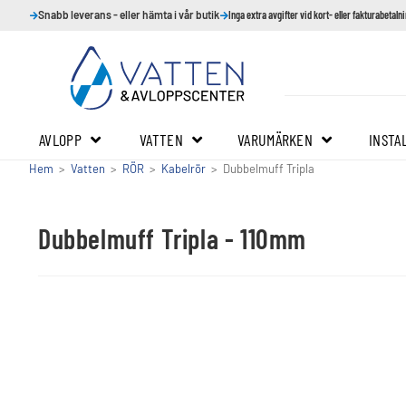
Snabb leverans - eller hämta i vår butik
Inga extra avgifter vid kort- eller fakturabetaln
AVLOPP
VATTEN
VARUMÄRKEN
INSTA
Hem
>
Vatten
>
RÖR
>
Kabelrör
>
Dubbelmuff Tripla
Dubbelmuff Tripla - 110mm