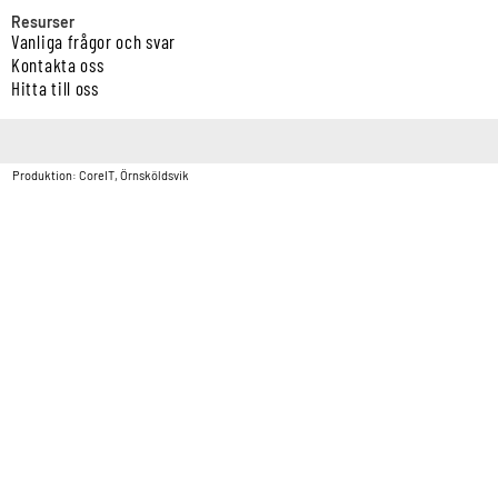
Resurser
Vanliga frågor och svar
Kontakta oss
Hitta till oss
Copyright © Vatten & Avloppscenter i Sverige AB2026.
Produktion: CoreIT, Örnsköldsvik