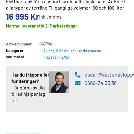
Flyttbar tank för transport av dieselbränsle samt AdBlue i
alla typer av terräng Tillgängliga volymer: 60 och 100 liter
16 995
Kr
inkl. moms
Normal leveranstid 2-5 arbetsdagar
Artikelnummer
1063786
Kategorier
Avlopp
,
Bränsle- och lagringstankar
Varumärke
Kingspan | BAGA
oscar@vattenavlopp
Har du frågor eller
funderingar?
0660-34 35 36
Hör gärna av dig
till så hjälper jag
till