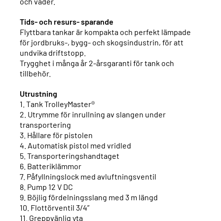
och väder.
Tids- och resurs- sparande
Flyttbara tankar är kompakta och perfekt lämpade
för jordbruks-, bygg- och skogsindustrin, för att
undvika driftstopp.
Trygghet i många år 2-årsgaranti för tank och
tillbehör.
Utrustning
1. Tank TrolleyMaster®
2. Utrymme för inrullning av slangen under
transportering
3. Hållare för pistolen
4. Automatisk pistol med vridled
5. Transporteringshandtaget
6. Batteriklämmor
7. Påfyllningslock med avluftningsventil
8. Pump 12 V DC
9. Böjlig fördelningsslang med 3 m längd
10. Flottörventil 3/4”
11. Greppvänlig yta