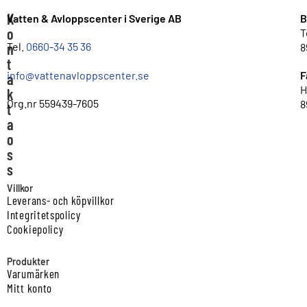
K
Vatten & Avloppscenter i Sverige AB
B
o
T
n
Tel.
0660-34 35 36
8
t
info@vattenavloppscenter.se
F
a
H
k
Org.nr 559439-7605
8
t
a
o
s
s
Villkor
Leverans- och köpvillkor
Integritetspolicy
Cookiepolicy
Produkter
Varumärken
Mitt konto